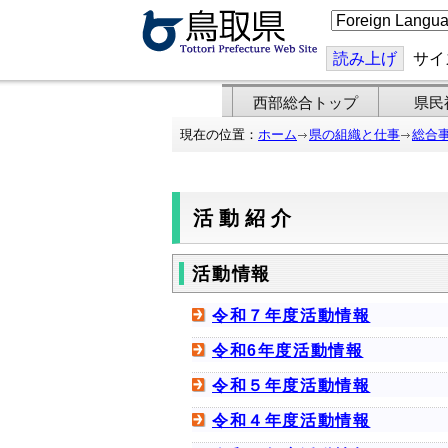
こ
の
ペ
ー
読み上げ
サイ
ジ
を
翻
西部総合トップ
県民
訳
す
現在の位置：
ホーム
県の組織と仕事
総合
る
活動紹介
活動情報
令和７年度活動情報
令和6年度活動情報
令和５年度活動情報
令和４年度活動情報