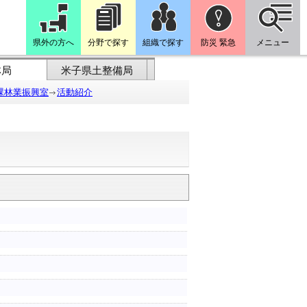
県外の方へ
分野で探す
組織で探す
防災 緊急
メニュー
林局
米子県土整備局
課林業振興室
活動紹介