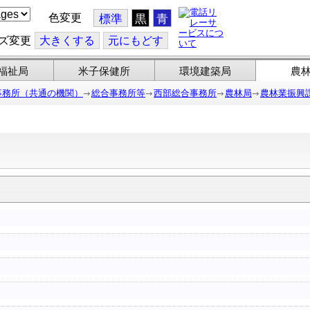
色変更
標準
黒
青
ズ変更
大
きくする
元
にもどす
福祉局
米子保健所
環境建築局
農
事務所（共通の機関）
総合事務所等
西部総合事務所
農林局
農林業振興