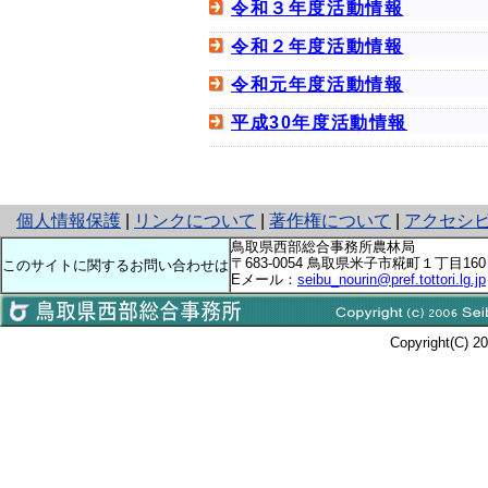
令和３年度活動情報
令和２年度活動情報
令和元年度活動情報
平成30年度活動情報
と
個人情報保護
|
リンクについて
|
著作権について
|
アクセシ
り
鳥取県西部総合事務所農林局
ネ
〒683-0054 鳥取県米子市糀町１丁目160 tel:08
このサイトに関するお問い合わせは
Eメール：
seibu_nourin@pref.tottori.lg.jp
ッ
ト
へ
の
Copyright(C) 