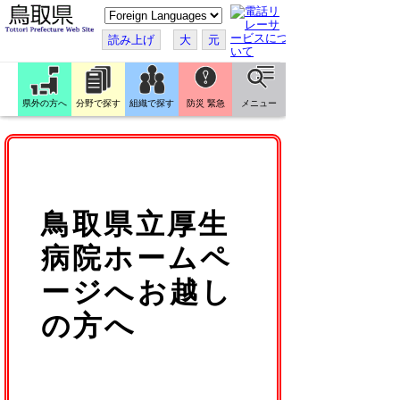
こ
の
ペ
読み上げ
大
元
ー
ジ
を
翻
訳
県外の方へ
分野で探す
組織で探す
防災 緊急
メニュー
す
る
鳥取県立厚生
病院ホームペ
ージへお越し
の方へ