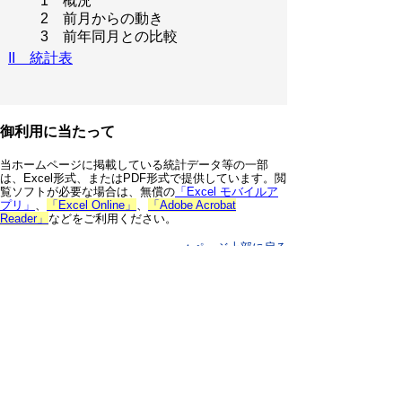
1 概況
2 前月からの動き
3 前年同月との比較
II 統計表
御利用に当たって
当ホームページに掲載している統計データ等の一部
は、Excel形式、またはPDF形式で提供しています。閲
覧ソフトが必要な場合は、無償の
「Excel モバイルア
プリ」
、
「Excel Online」
、
「Adobe Acrobat
Reader」
などをご利用ください。
▲ページ上部に戻る
と
個人情報保護
|
リンクについて
|
著作権に
り
ついて
|
アクセシビリティ
ネ
鳥取県 総務部 統計課
ッ
住所 〒680-8570
ト
鳥取県鳥取市東町1丁目220