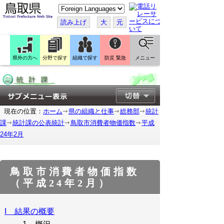
こ
の
ペ
読み上げ
大
元
ー
ジ
を
翻
訳
県外の方へ
分野で探す
組織で探す
防災 緊急
メニュー
す
る
現在の位置：
ホーム
県の組織と仕事
総務部
統計
課
統計課の公表統計
鳥取市消費者物価指数
平成
24年2月
鳥取市消費者物価指数
（平成24年2月）
I 結果の概要