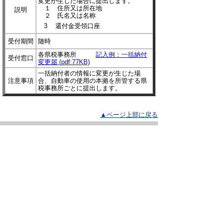
変更が生じた場合に提出します。
１ 住所又は所在地
説明
２ 氏名又は名称
3 還付金受領口座
受付期間
随時
各県税事務所
記入例：一括納付
受付窓口
変更届 (pdf:77KB)
一括納付者の情報に変更が生じた場
注意事項
合、自動車の使用の本拠を所管する県
税事務所ごとに提出します。
▲ページ上部に戻る
と
個人情報保護
|
リンクについて
|
著作権に
り
ついて
|
アクセシビリティ
ネ
ッ
鳥取県
令和の改新戦略本部
税務課
住所 〒680-8570
ト
鳥取県鳥取市東町1丁目220
へ
電話
0857-26-7051