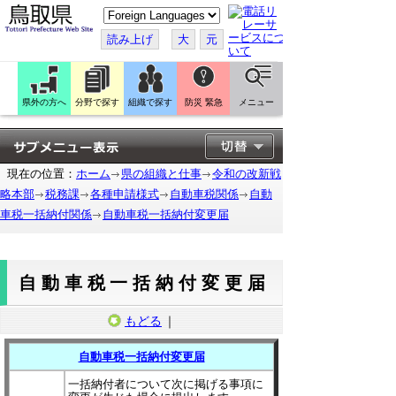
こ
の
ペ
読み上げ
大
元
ー
ジ
を
翻
訳
県外の方へ
分野で探す
組織で探す
防災 緊急
メニュー
す
る
現在の位置：
ホーム
県の組織と仕事
令和の改新戦
略本部
税務課
各種申請様式
自動車税関係
自動
車税一括納付関係
自動車税一括納付変更届
自動車税一括納付変更届
もどる
｜
自動車税一括納付変更届
一括納付者について次に掲げる事項に