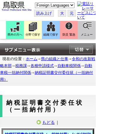
こ
の
ペ
読み上げ
大
元
ー
ジ
を
翻
訳
県外の方へ
分野で探す
組織で探す
防災 緊急
メニュー
す
る
現在の位置：
ホーム
県の組織と仕事
令和の改新戦
略本部
税務課
各種申請様式
自動車税関係
自動
車税一括納付関係
納税証明書交付委任状（一括納付
用）
納税証明書交付委任状
（一括納付用）
もどる
｜