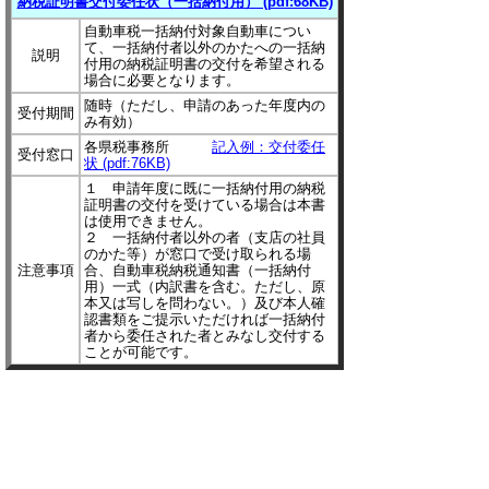
納税証明書交付委任状（一括納付用） (pdf:68KB)
自動車税一括納付対象自動車につい
て、一括納付者以外のかたへの一括納
説明
付用の納税証明書の交付を希望される
場合に必要となります。
随時（ただし、申請のあった年度内の
受付期間
み有効）
各県税事務所
記入例：交付委任
受付窓口
状 (pdf:76KB)
１ 申請年度に既に一括納付用の納税
証明書の交付を受けている場合は本書
は使用できません。
２ 一括納付者以外の者（支店の社員
のかた等）が窓口で受け取られる場
注意事項
合、自動車税納税通知書（一括納付
用）一式（内訳書を含む。ただし、原
本又は写しを問わない。）及び本人確
認書類をご提示いただければ一括納付
者から委任された者とみなし交付する
ことが可能です。
▲ページ上部に戻る
と
個人情報保護
|
リンクについて
|
著作権に
り
ついて
|
アクセシビリティ