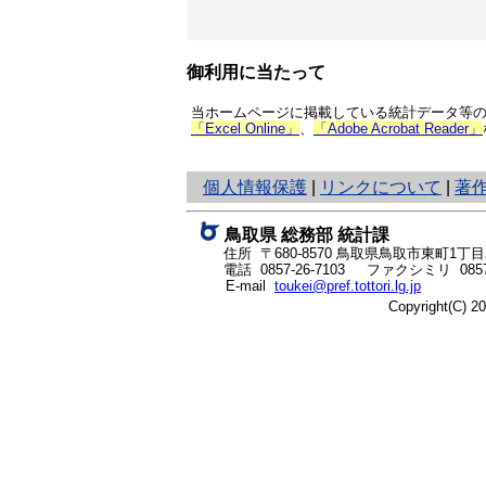
御利用に当たって
当ホームページに掲載している統計データ等の一
「Excel Online」
、
「Adobe Acrobat Reader」
と
個人情報保護
|
リンクについて
|
著
り
ネ
鳥取県 総務部 統計課
ッ
住所 〒680-8570
鳥取県鳥取市東町1丁目2
ト
電話
0857-26-7103
ファクシミリ 0857-
E-mail
toukei@pref.tottori.lg.jp
へ
Copyright(C) 
の