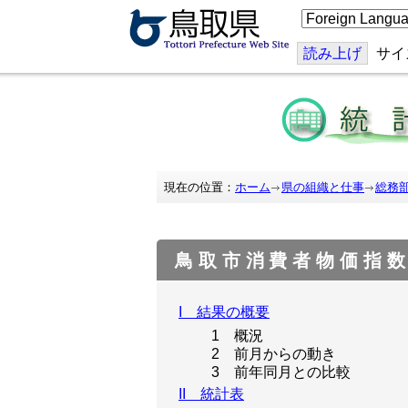
こ
の
ペ
ー
読み上げ
サイ
ジ
を
翻
訳
す
る
現在の位置：
ホーム
県の組織と仕事
総務
鳥取市消費者物価指数
I 結果の概要
1 概況
2 前月からの動き
3 前年同月との比較
II 統計表