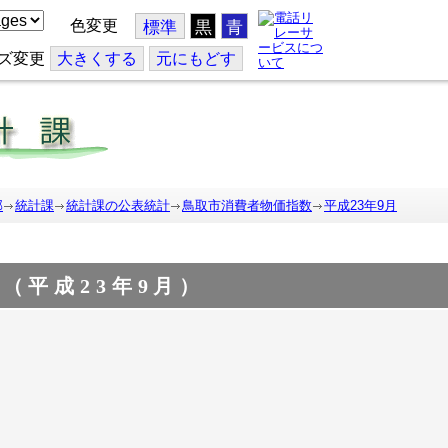
色変更
標準
黒
青
ズ変更
大
きくする
元
にもどす
部
統計課
統計課の公表統計
鳥取市消費者物価指数
平成23年9月
（平成23年9月）