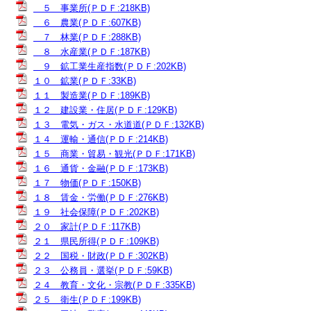
５ 事業所(ＰＤＦ:218KB)
６ 農業(ＰＤＦ:607KB)
７ 林業(ＰＤＦ:288KB)
８ 水産業(ＰＤＦ:187KB)
９ 鉱工業生産指数(ＰＤＦ:202KB)
１０ 鉱業(ＰＤＦ:33KB)
１１ 製造業(ＰＤＦ:189KB)
１２ 建設業・住居(ＰＤＦ:129KB)
１３ 電気・ガス・水道道(ＰＤＦ:132KB)
１４ 運輸・通信(ＰＤＦ:214KB)
１５ 商業・貿易・観光(ＰＤＦ:171KB)
１６ 通貨・金融(ＰＤＦ:173KB)
１７ 物価(ＰＤＦ:150KB)
１８ 賃金・労働(ＰＤＦ:276KB)
１９ 社会保障(ＰＤＦ:202KB)
２０ 家計(ＰＤＦ:117KB)
２１ 県民所得(ＰＤＦ:109KB)
２２ 国税・財政(ＰＤＦ:302KB)
２３ 公務員・選挙(ＰＤＦ:59KB)
２４ 教育・文化・宗教(ＰＤＦ:335KB)
２５ 衛生(ＰＤＦ:199KB)