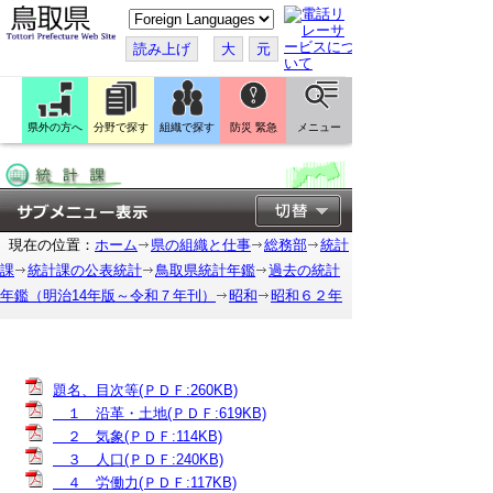
こ
の
ペ
読み上げ
大
元
ー
ジ
を
翻
訳
県外の方へ
分野で探す
組織で探す
防災 緊急
メニュー
す
る
現在の位置：
ホーム
県の組織と仕事
総務部
統計
課
統計課の公表統計
鳥取県統計年鑑
過去の統計
年鑑（明治14年版～令和７年刊）
昭和
昭和６２年
題名、目次等(ＰＤＦ:260KB)
１ 沿革・土地(ＰＤＦ:619KB)
２ 気象(ＰＤＦ:114KB)
３ 人口(ＰＤＦ:240KB)
４ 労働力(ＰＤＦ:117KB)