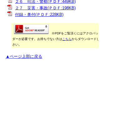
２６ 司法・警察(ＰＤＦ:449KB)
２７ 災害・事故(ＰＤＦ:198KB)
付録・奥付(ＰＤＦ:228KB)
※PDFをご覧頂くにはアクロバットリー
ダーが必要です。お持ちでない方は
こちら
からダウンロードしてくだ
さい。
▲ページ上部に戻る
御利用に当たって
当ホームページに掲載している統計データ等の一部
は、Excel形式、またはPDF形式で提供しています。閲
覧ソフトが必要な場合は、無償の
「Excel モバイルア
プリ」
、
「Excel Online」
、
「Adobe Acrobat
Reader」
などをご利用ください。
▲ページ上部に戻る
と
個人情報保護
|
リンクについて
|
著作権に
り
ついて
|
アクセシビリティ