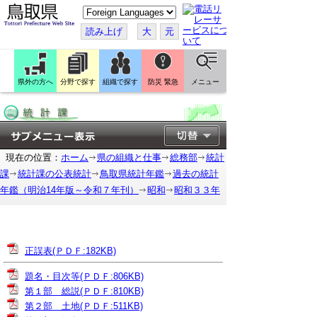
こ
の
ペ
読み上げ
大
元
ー
ジ
を
翻
訳
県外の方へ
分野で探す
組織で探す
防災 緊急
メニュー
す
る
現在の位置：
ホーム
県の組織と仕事
総務部
統計
課
統計課の公表統計
鳥取県統計年鑑
過去の統計
年鑑（明治14年版～令和７年刊）
昭和
昭和３３年
正誤表(ＰＤＦ:182KB)
題名・目次等(ＰＤＦ:806KB)
第１部 総説(ＰＤＦ:810KB)
第２部 土地(ＰＤＦ:511KB)