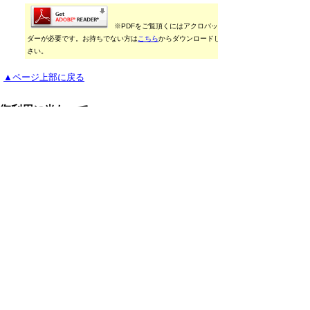
※PDFをご覧頂くにはアクロバットリー
ダーが必要です。お持ちでない方は
こちら
からダウンロードしてくだ
さい。
▲ページ上部に戻る
御利用に当たって
当ホームページに掲載している統計データ等の一部
は、Excel形式、またはPDF形式で提供しています。閲
覧ソフトが必要な場合は、無償の
「Excel モバイルア
プリ」
、
「Excel Online」
、
「Adobe Acrobat
Reader」
などをご利用ください。
▲ページ上部に戻る
と
個人情報保護
|
リンクについて
|
著作権に
り
ついて
|
アクセシビリティ
ネ
鳥取県 総務部 統計課
ッ
住所 〒680-8570