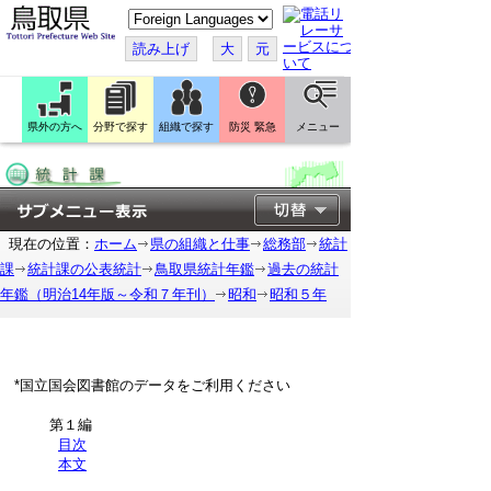
こ
の
ペ
読み上げ
大
元
ー
ジ
を
翻
訳
県外の方へ
分野で探す
組織で探す
防災 緊急
メニュー
す
る
現在の位置：
ホーム
県の組織と仕事
総務部
統計
課
統計課の公表統計
鳥取県統計年鑑
過去の統計
年鑑（明治14年版～令和７年刊）
昭和
昭和５年
*国立国会図書館のデータをご利用ください
第１編
目次
本文