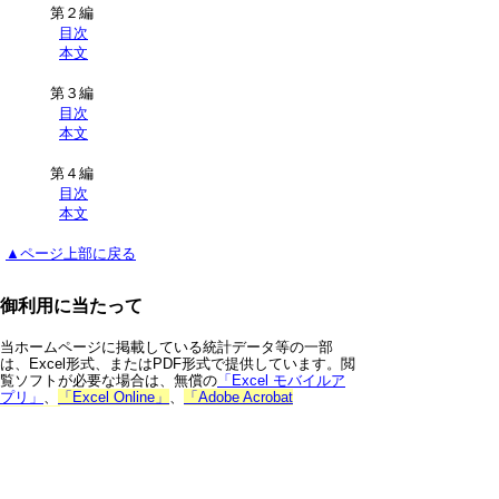
第２編
目次
本文
第３編
目次
本文
第４編
目次
本文
▲ページ上部に戻る
御利用に当たって
当ホームページに掲載している統計データ等の一部
は、Excel形式、またはPDF形式で提供しています。閲
覧ソフトが必要な場合は、無償の
「Excel モバイルア
プリ」
、
「Excel Online」
、
「Adobe Acrobat
Reader」
などをご利用ください。
▲ページ上部に戻る
と
個人情報保護
|
リンクについて
|
著作権に