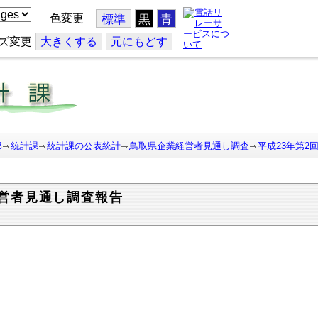
色変更
標準
黒
青
ズ変更
大
きくする
元
にもどす
部
統計課
統計課の公表統計
鳥取県企業経営者見通し調査
平成23年第2
経営者見通し調査報告