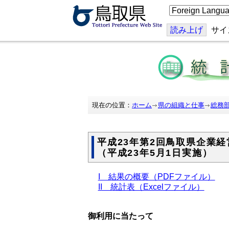
こ
の
ペ
ー
読み上げ
サイ
ジ
を
翻
訳
す
る
現在の位置：
ホーム
県の組織と仕事
総務
平成23年第2回鳥取県企業
（平成23年5月1日実施）
I 結果の概要（PDFファイル）
II 統計表（Excelファイル）
御利用に当たって