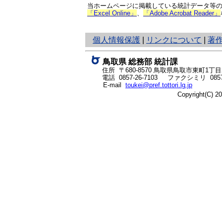
当ホームページに掲載している統計データ等の一
「Excel Online」
、
「Adobe Acrobat Reader」
と
個人情報保護
|
リンクについて
|
著
り
ネ
鳥取県 総務部 統計課
ッ
住所 〒680-8570
鳥取県鳥取市東町1丁目2
ト
電話
0857-26-7103
ファクシミリ 0857-
E-mail
toukei@pref.tottori.lg.jp
へ
Copyright(C) 
の