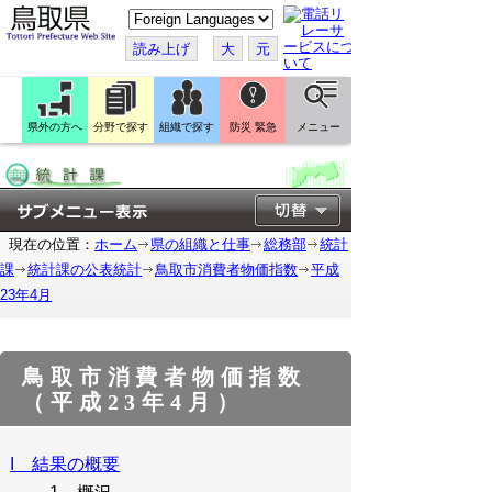
こ
の
ペ
読み上げ
大
元
ー
ジ
を
翻
訳
県外の方へ
分野で探す
組織で探す
防災 緊急
メニュー
す
る
現在の位置：
ホーム
県の組織と仕事
総務部
統計
課
統計課の公表統計
鳥取市消費者物価指数
平成
23年4月
鳥取市消費者物価指数
（平成23年4月）
I 結果の概要