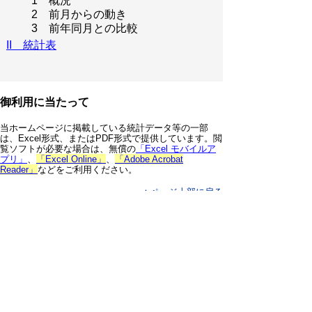
1 概況
2 前月からの動き
3 前年同月との比較
II 統計表
御利用に当たって
当ホームページに掲載している統計データ等の一部
は、Excel形式、またはPDF形式で提供しています。閲
覧ソフトが必要な場合は、無償の
「Excel モバイルア
プリ」
、
「Excel Online」
、
「Adobe Acrobat
Reader」
などをご利用ください。
▲ページ上部に戻る
と
個人情報保護
|
リンクについて
|
著作権に
り
ついて
|
アクセシビリティ
ネ
鳥取県 総務部 統計課
ッ
住所 〒680-8570
ト
鳥取県鳥取市東町1丁目220