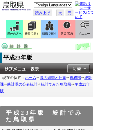
こ
の
ペ
読み上げ
大
元
ー
ジ
を
翻
訳
県外の方へ
分野で探す
組織で探す
防災 緊急
メニュー
す
る
平成23年版
現在の位置：
ホーム
県の組織と仕事
総務部
統計
課
統計課の公表統計
統計でみた鳥取県
平成23年
版
平成23年版 統計でみ
た鳥取県