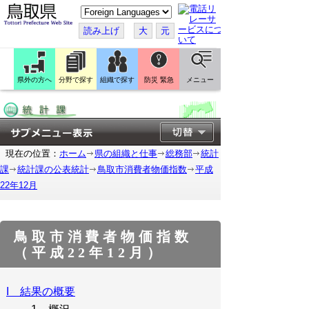
こ
の
ペ
読み上げ
大
元
ー
ジ
を
翻
訳
県外の方へ
分野で探す
組織で探す
防災 緊急
メニュー
す
る
現在の位置：
ホーム
県の組織と仕事
総務部
統計
課
統計課の公表統計
鳥取市消費者物価指数
平成
22年12月
鳥取市消費者物価指数
（平成22年12月）
I 結果の概要