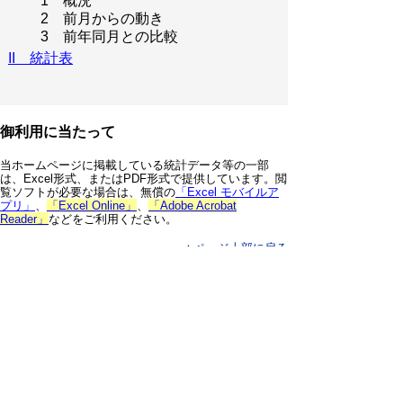
1 概況
2 前月からの動き
3 前年同月との比較
II 統計表
御利用に当たって
当ホームページに掲載している統計データ等の一部
は、Excel形式、またはPDF形式で提供しています。閲
覧ソフトが必要な場合は、無償の
「Excel モバイルア
プリ」
、
「Excel Online」
、
「Adobe Acrobat
Reader」
などをご利用ください。
▲ページ上部に戻る
と
個人情報保護
|
リンクについて
|
著作権に
り
ついて
|
アクセシビリティ
ネ
鳥取県 総務部 統計課
ッ
住所 〒680-8570
ト
鳥取県鳥取市東町1丁目220