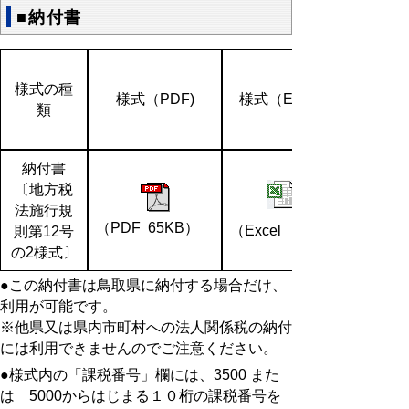
■納付書
様式の種
様式（PDF)
様式（Excel）
類
納付書
〔地方税
法施行規
（PDF 65KB）
（Excel 37KB）
則第12号
の2様式〕
●この納付書は鳥取県に納付する場合だけ、
利用が可能です。
※他県又は県内市町村への法人関係税の納付
には利用できませんのでご注意ください。
●様式内の「課税番号」欄には、3500 また
は 5000からはじまる１０桁の課税番号を