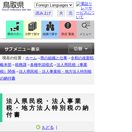
こ
の
ペ
読み上げ
大
元
ー
ジ
を
翻
訳
県外の方へ
分野で探す
組織で探す
防災 緊急
メニュー
す
る
現在の位置：
ホーム
県の組織と仕事
令和の改新戦
略本部
税務課
各種申請様式
法人県民税（事業
税）関係
法人県民税・法人事業税・地方法人特別税
の納付書
法人県民税・法人事業
税・地方法人特別税の納
付書
もどる
｜