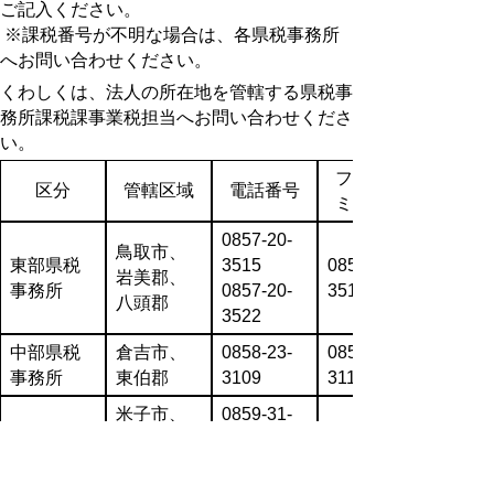
ご記入ください。
※課税番号が不明な場合は、各県税事務所
へお問い合わせください。
くわしくは、法人の所在地を管轄する県税事
務所課税課事業税担当へお問い合わせくださ
い。
ファクシ
区分
管轄区域
電話番号
ミリ番号
0857-20-
鳥取市、
東部県税
3515
0857-20-
岩美郡、
事務所
0857-20-
3519
八頭郡
3522
中部県税
倉吉市、
0858-23-
0858-23-
事務所
東伯郡
3109
3118
米子市、
0859-31-
西部県税
境港市、
9622
0859-31-
事務所
西伯郡、
0859-31-
9613
日野郡
9623