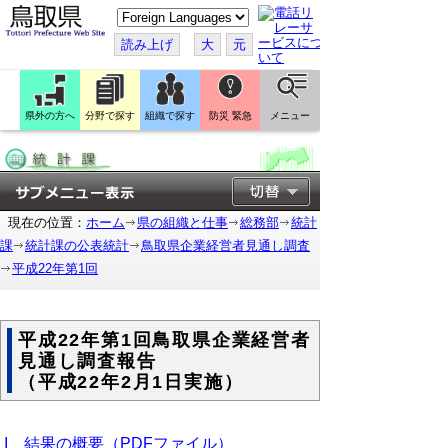
こ
の
ペ
読み上げ
大
元
ー
ジ
を
翻
訳
県外の方へ
分野で探す
組織で探す
防災 緊急
メニュー
す
る
現在の位置：
ホーム
県の組織と仕事
総務部
統計
課
統計課の公表統計
鳥取県企業経営者見通し調査
平成22年第1回
平成22年第1回鳥取県企業経営者
見通し調査報告
（平成22年2月1日実施）
I 結果の概要（PDFファイル）