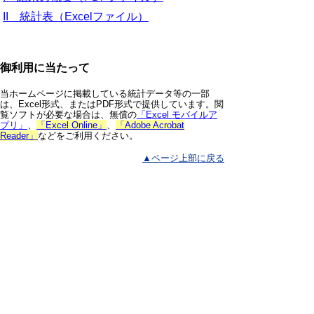
II 統計表（Excelファイル）
御利用に当たって
当ホームページに掲載している統計データ等の一部
は、Excel形式、またはPDF形式で提供しています。閲
覧ソフトが必要な場合は、無償の
「Excel モバイルア
プリ」
、
「Excel Online」
、
「Adobe Acrobat
Reader」
などをご利用ください。
▲ページ上部に戻る
と
個人情報保護
|
リンクについて
|
著作権に
り
ついて
|
アクセシビリティ
ネ
鳥取県 総務部 統計課
ッ
住所 〒680-8570
ト
鳥取県鳥取市東町1丁目220
電話
0857-26-7103
へ
ファクシミリ 0857-23-5033