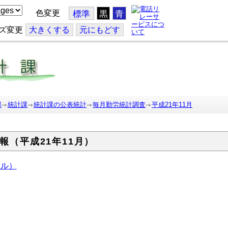
色変更
標準
黒
青
ズ変更
大
きくする
元
にもどす
部
統計課
統計課の公表統計
毎月勤労統計調査
平成21年11月
報（平成21年11月）
イル）