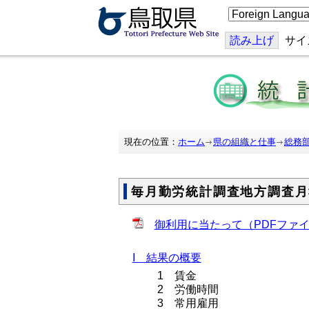
こ
の
ペ
ー
読み上げ
サイ
ジ
を
翻
訳
す
る
現在の位置：
ホーム
県の組織と仕事
総務
毎月勤労統計調査地方調査月
御利用に当たって（PDFファ
I 結果の概要
1 賃金
2 労働時間
3 常用雇用