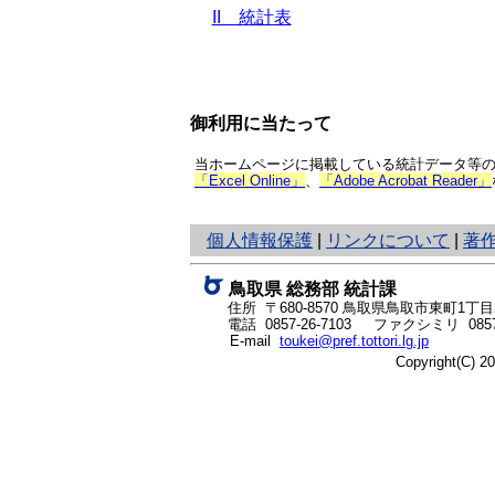
II 統計表
御利用に当たって
当ホームページに掲載している統計データ等の一
「Excel Online」
、
「Adobe Acrobat Reader」
と
個人情報保護
|
リンクについて
|
著
り
ネ
鳥取県 総務部 統計課
ッ
住所 〒680-8570
鳥取県鳥取市東町1丁目2
ト
電話
0857-26-7103
ファクシミリ 0857-
E-mail
toukei@pref.tottori.lg.jp
へ
Copyright(C) 
の