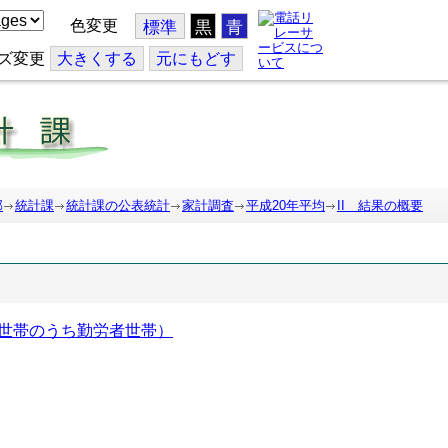
色変更
標準
黒
青
ズ変更
大
きくする
元
にもどす
部
統計課
統計課の公表統計
家計調査
平成20年平均
II 結果の概要
世帯のうち勤労者世帯）