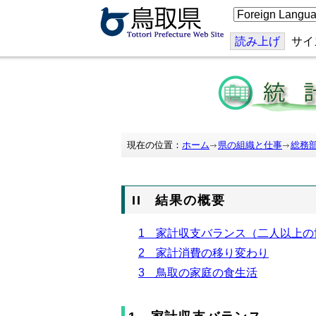
こ
の
ペ
ー
読み上げ
サイ
ジ
を
翻
訳
す
る
現在の位置：
ホーム
県の組織と仕事
総務
II 結果の概要
1 家計収支バランス（二人以上の
2 家計消費の移り変わり
3 鳥取の家庭の食生活