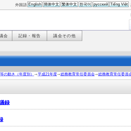
English
簡体中文
繁体中文
한국어
русский
Tiếng Việt
外国語
議会
記録・報告
議会その他
等の動き（年度別）
平成21年度
総務教育常任委員会
総務教育常任委員
会議録
録