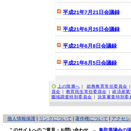
平成21年7月21日会議録
平成21年6月25日会議録
平成21年6月8日会議録
平成21年6月5日会議録
上の階層へ
｜
総務教育常任委員会
員会
｜
教育民生常任委員会
｜
経済産業
圏域調査特別委員会
｜
決算審査特別委
と
個人情報保護
|
リンクについて
|
著作権について
|
アクセシ
り
ネ
このサイトへのご意見・お問い合わせ
→
鳥取県議会の