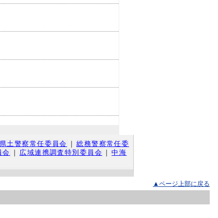
県土警察常任委員会
｜
総務警察常任委
員会
｜
広域連携調査特別委員会
｜
中海
▲ページ上部に戻る