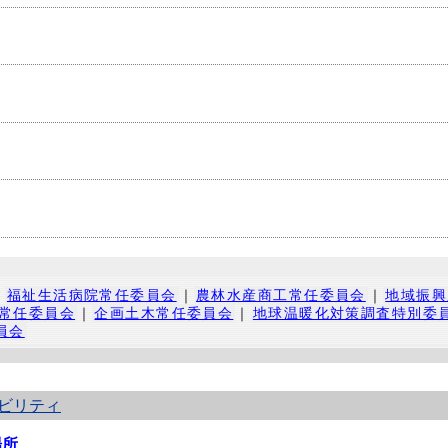
｜
福祉生活病院常任委員会
｜
農林水産商工常任委員会
｜
地域振興
常任委員会
｜
企画土木常任委員会
｜
地球温暖化対策調査特別委
員会
ビリティ
場所