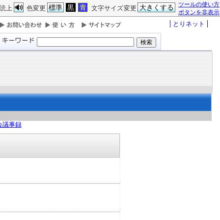
ツールの使い方
標準
黒
青
大きくする
読上
色変更
文字サイズ変更
ボタンを非表示
とりネット
会議事録