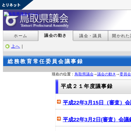
議会の動き
ホーム
議会・議員
開かれた
上へ
｜
総務教育常任委員会議事録
現在の位置：
鳥取県議会
議会の動き
委員会
平成２１年度議事録
平成22年3月15日（審査）
平成22年3月2日(審査）会議