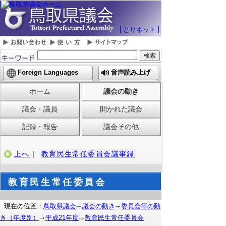
とりネット
Foreign Languages
音声読み上げ
ホーム
議会の動き
議会・議員
開かれた議会
記録・報告
議会その他
上へ
｜
教育民生常任委員会議事録
教育民生常任委員会
現在の位置：
鳥取県議会
議会の動き
委員会等の動
き（年度別）
平成21年度
教育民生常任委員会