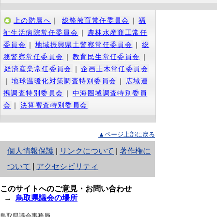
上の階層へ
｜
総務教育常任委員会
｜
福
祉生活病院常任委員会
｜
農林水産商工常任
委員会
｜
地域振興県土警察常任委員会
｜
総
務警察常任委員会
｜
教育民生常任委員会
｜
経済産業常任委員会
｜
企画土木常任委員会
｜
地球温暖化対策調査特別委員会
｜
広域連
携調査特別委員会
｜
中海圏域調査特別委員
会
｜
決算審査特別委員会
▲ページ上部に戻る
と
個人情報保護
|
リンクについて
|
著作権に
り
ついて
|
アクセシビリティ
ネ
このサイトへのご意見・お問い合わせ
ッ
→
鳥取県議会の場所
ト
鳥取県議会事務局