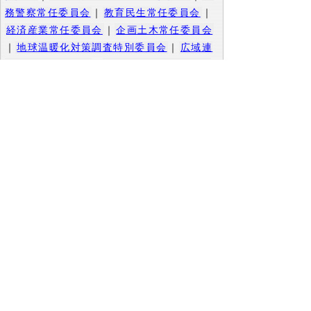
務警察常任委員会
｜
教育民生常任委員会
｜
経済産業常任委員会
｜
企画土木常任委員会
｜
地球温暖化対策調査特別委員会
｜
広域連
携調査特別委員会
｜
中海圏域調査特別委員
会
｜
決算審査特別委員会
▲ページ上部に戻る
と
個人情報保護
|
リンクについて
|
著作権に
り
ついて
|
アクセシビリティ
ネ
このサイトへのご意見・お問い合わせ
ッ
→
鳥取県議会の場所
ト
鳥取県議会事務局
〒680-8570 鳥取県鳥取市東町1-220
へ
電話番号:
0857-26-7460
ファクシミリ:0857-26-7461
の
メール：
gikaisoumu@pref.tottori.lg.jp
Copyright(C) 2006～ 鳥取県(Tottori Prefectural
Government) All Rights Reserved. 法人番号