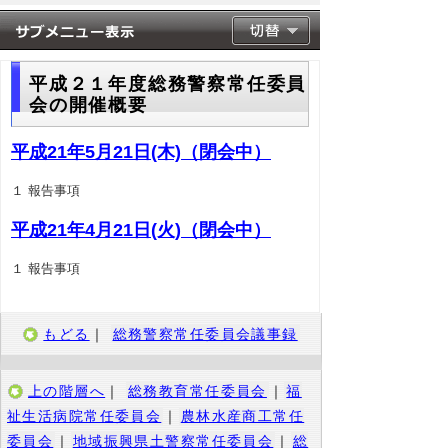
平成２１年度総務警察常任委員
会の開催概要
平成21年5月21日(木)（閉会中）
１ 報告事項
平成21年4月21日(火)（閉会中）
１ 報告事項
もどる
｜
総務警察常任委員会議事録
上の階層へ
｜
総務教育常任委員会
｜
福
祉生活病院常任委員会
｜
農林水産商工常任
委員会
｜
地域振興県土警察常任委員会
｜
総