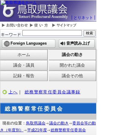
とりネット
Foreign Languages
音声読み上げ
ホーム
議会の動き
議会・議員
開かれた議会
記録・報告
議会その他
上へ
｜
総務警察常任委員会議事録
総務警察常任委員会
現在の位置：
鳥取県議会
議会の動き
委員会等の動
き（年度別）
平成21年度
総務警察常任委員会