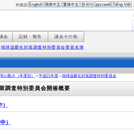
English
簡体中文
繁体中文
한국어
русский
Tiếng Việt
外国語
議会
記録・報告
議会その他
｜
地球温暖化対策調査特別委員会委員名簿
等の動き（年度別）
平成21年度
地球温暖化対策調査特別委員会
策調査特別委員会開催概要
中）
会中）