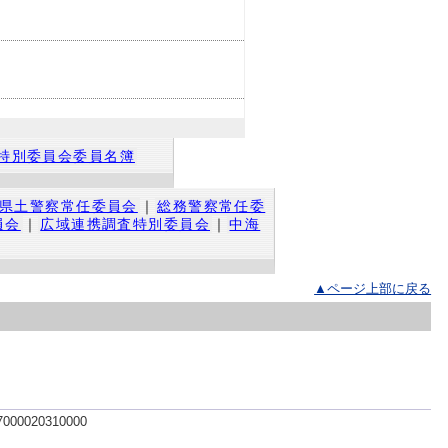
特別委員会委員名簿
県土警察常任委員会
｜
総務警察常任委
員会
｜
広域連携調査特別委員会
｜
中海
▲ページ上部に戻る
 7000020310000