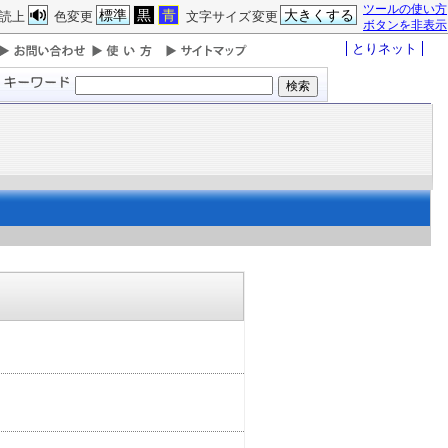
ツールの使い方
標準
黒
青
大きくする
読上
色変更
文字サイズ変更
ボタンを非表示
とりネット