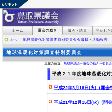
議会の動き
ホーム
議会・議員
開かれた
上へ
｜
地球温暖化対策調査特別委員会会議録・活動報告
地球温暖化対策調査特別委員会
現在の位置：
鳥取県議会
議会の動き
委員会
平成２１年度地球温暖化対
平成22年3月16日(火)（開会
平成21年12月15日(火)（開