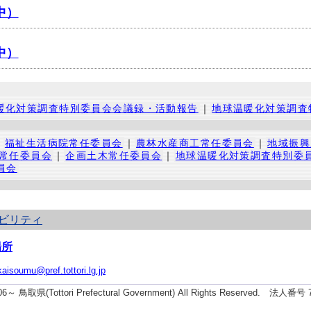
中）
中）
暖化対策調査特別委員会会議録・活動報告
｜
地球温暖化対策調査
｜
福祉生活病院常任委員会
｜
農林水産商工常任委員会
｜
地域振興
常任委員会
｜
企画土木常任委員会
｜
地球温暖化対策調査特別委
員会
ビリティ
場所
kaisoumu@pref.tottori.lg.jp
006～ 鳥取県(Tottori Prefectural Government) All Rights Reserved. 法人番号