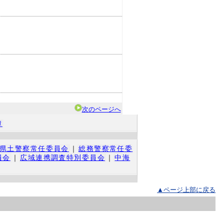
次のページへ
簿
県土警察常任委員会
｜
総務警察常任委
員会
｜
広域連携調査特別委員会
｜
中海
▲ページ上部に戻る