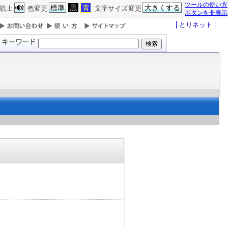
ツールの使い方
標準
黒
青
大きくする
読上
色変更
文字サイズ変更
ボタンを非表示
とりネット