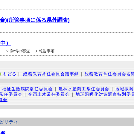
日(金)(所管事項に係る県外調査)
会中）
 ２ 陳情の審査 ３ 報告事項
もどる
｜
総務教育常任委員会議事録
｜
総務教育常任委員会名
｜
福祉生活病院常任委員会
｜
農林水産商工常任委員会
｜
地域振興
常任委員会
｜
企画土木常任委員会
｜
地球温暖化対策調査特別委
員会
ビリティ
場所