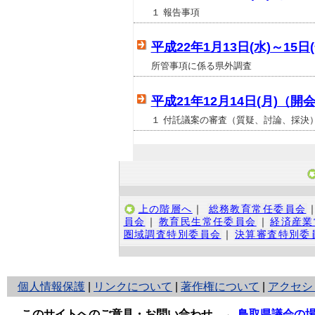
１ 報告事項
平成22年1月13日(水)～15
所管事項に係る県外調査
平成21年12月14日(月)（開
１ 付託議案の審査（質疑、討論、採決）
上の階層へ
｜
総務教育常任委員会
員会
｜
教育民生常任委員会
｜
経済産業
圏域調査特別委員会
｜
決算審査特別委
と
個人情報保護
|
リンクについて
|
著作権について
|
アクセシ
り
ネ
このサイトへのご意見・お問い合わせ
→
鳥取県議会の