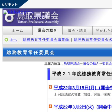
議会の動き
ホーム
議会・議員
開かれた
上へ
｜
総務教育常任委員会議事録
｜
総務教育常任委員会
総務教育常任委員会
現在の位置：
鳥取県議会
議会の動き
委員会
平成２１年度総務教育常任
平成22年3月15日(月)（開会
１ 付託議案の審査（質疑、討論、採決）
平成22年3月2日(火)（開会