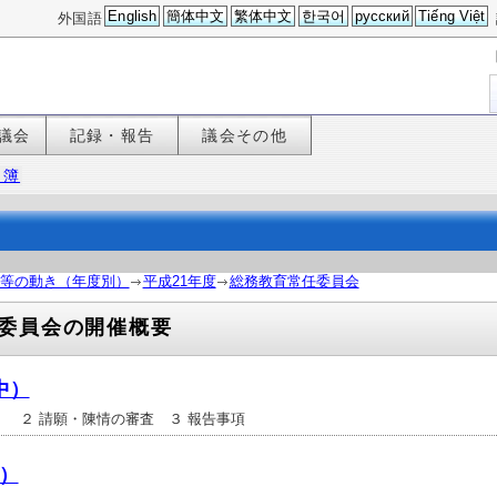
English
簡体中文
繁体中文
한국어
русский
Tiếng Việt
外国語
議会
記録・報告
議会その他
名簿
等の動き（年度別）
平成21年度
総務教育常任委員会
委員会の開催概要
中）
 ２ 請願・陳情の審査 ３ 報告事項
中）