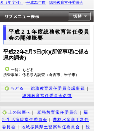
き（年度別）
平成21年度
総務教育常任委員会
平成２１年度総務教育常任委員
会の開催概要
平成22年2月3日(水)(所管事項に係る
県内調査)
一覧にもどる
所管事項に係る県内調査（倉吉市、米子市）
もどる
｜
総務教育常任委員会議事録
｜
総務教育常任委員会名簿
上の階層へ
｜
総務教育常任委員会
｜
福
祉生活病院常任委員会
｜
農林水産商工常任
委員会
｜
地域振興県土警察常任委員会
｜
総