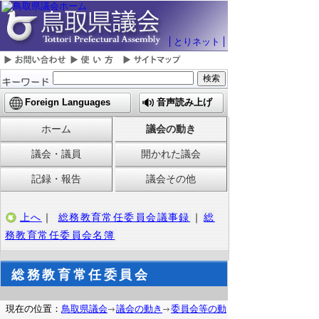
とりネット
Foreign Languages
音声読み上げ
ホーム
議会の動き
議会・議員
開かれた議会
記録・報告
議会その他
上へ
｜
総務教育常任委員会議事録
｜
総
務教育常任委員会名簿
総務教育常任委員会
現在の位置：
鳥取県議会
議会の動き
委員会等の動