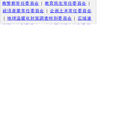
務警察常任委員会
｜
教育民生常任委員会
｜
経済産業常任委員会
｜
企画土木常任委員会
｜
地球温暖化対策調査特別委員会
｜
広域連
携調査特別委員会
｜
中海圏域調査特別委員
会
｜
決算審査特別委員会
▲ページ上部に戻る
と
個人情報保護
|
リンクについて
|
著作権に
り
ついて
|
アクセシビリティ
ネ
このサイトへのご意見・お問い合わせ
ッ
→
鳥取県議会の場所
ト
鳥取県議会事務局
〒680-8570 鳥取県鳥取市東町1-220
へ
電話番号:
0857-26-7460
ファクシミリ:0857-26-7461
の
メール：
gikaisoumu@pref.tottori.lg.jp
Copyright(C) 2006～ 鳥取県(Tottori Prefectural
Government) All Rights Reserved. 法人番号