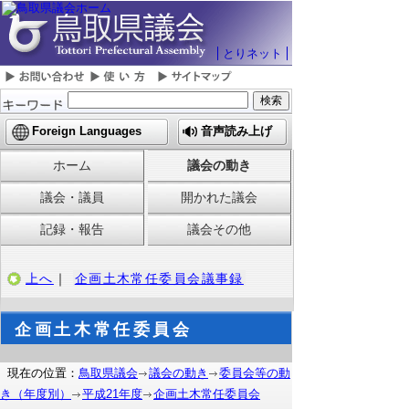
とりネット
Foreign Languages
音声読み上げ
ホーム
議会の動き
議会・議員
開かれた議会
記録・報告
議会その他
上へ
｜
企画土木常任委員会議事録
企画土木常任委員会
現在の位置：
鳥取県議会
議会の動き
委員会等の動
き（年度別）
平成21年度
企画土木常任委員会