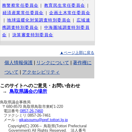
務警察常任委員会
｜
教育民生常任委員会
｜
経済産業常任委員会
｜
企画土木常任委員会
｜
地球温暖化対策調査特別委員会
｜
広域連
携調査特別委員会
｜
中海圏域調査特別委員
会
｜
決算審査特別委員会
▲ページ上部に戻る
と
個人情報保護
|
リンクについて
|
著作権に
り
ついて
|
アクセシビリティ
ネ
このサイトへのご意見・お問い合わせ
ッ
→
鳥取県議会の場所
ト
鳥取県議会事務局
〒680-8570 鳥取県鳥取市東町1-220
へ
電話番号:
0857-26-7460
ファクシミリ:0857-26-7461
の
メール：
gikaisoumu@pref.tottori.lg.jp
Copyright(C) 2006～ 鳥取県(Tottori Prefectural
Government) All Rights Reserved. 法人番号