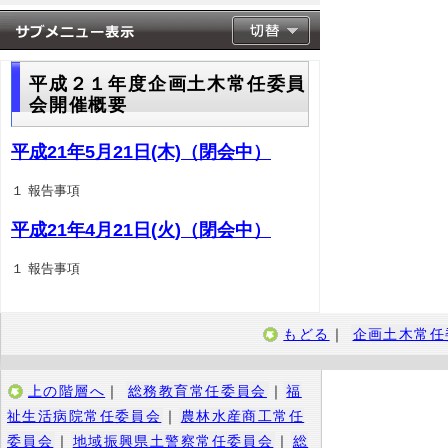
平成２１年度企画土木常任委員
会開催概要
平成21年5月21日(木)（閉会中）
１ 報告事項
平成21年4月21日(火)（閉会中）
１ 報告事項
もどる
｜
企画土木常任
上の階層へ
｜
総務教育常任委員会
｜
福
祉生活病院常任委員会
｜
農林水産商工常任
委員会
｜
地域振興県土警察常任委員会
｜
総