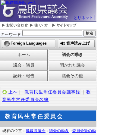
とりネット
Foreign Languages
音声読み上げ
ホーム
議会の動き
議会・議員
開かれた議会
記録・報告
議会その他
上へ
｜
教育民生常任委員会議事録
｜
教
育民生常任委員会名簿
教育民生常任委員会
現在の位置：
鳥取県議会
議会の動き
委員会等の動