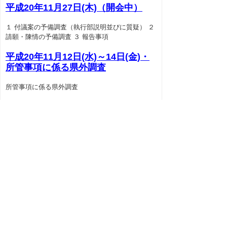
平成20年11月27日(木)（開会中）
１ 付議案の予備調査（執行部説明並びに質疑） ２
請願・陳情の予備調査 ３ 報告事項
平成20年11月12日(水)～14日(金)・
所管事項に係る県外調査
所管事項に係る県外調査
次のページへ
もどる
｜
教育民生常任委員会議事録
｜
教育民生常任委員会名簿
上の階層へ
｜
総務警察常任委員会
｜
教
育民生常任委員会
｜
経済産業常任委員会
｜
企画土木常任委員会
｜
中山間地域振興調査
特別委員会
｜
地球温暖化対策調査特別委員
会
｜
産業振興調査特別委員会
｜
決算審査特