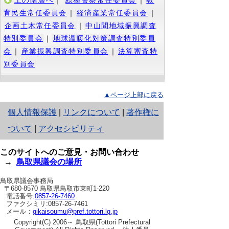
上の階層へ
｜
総務警察常任委員会
｜
教
育民生常任委員会
｜
経済産業常任委員会
｜
企画土木常任委員会
｜
中山間地域振興調査
特別委員会
｜
地球温暖化対策調査特別委員
会
｜
産業振興調査特別委員会
｜
決算審査特
別委員会
▲ページ上部に戻る
と
個人情報保護
|
リンクについて
|
著作権に
り
ついて
|
アクセシビリティ
ネ
このサイトへのご意見・お問い合わせ
ッ
→
鳥取県議会の場所
ト
鳥取県議会事務局
〒680-8570 鳥取県鳥取市東町1-220
へ
電話番号:
0857-26-7460
ファクシミリ:0857-26-7461
の
メール：
gikaisoumu@pref.tottori.lg.jp
Copyright(C) 2006～ 鳥取県(Tottori Prefectural