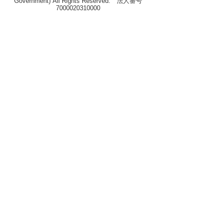
Government) All Rights Reserved. 法人番号
7000020310000