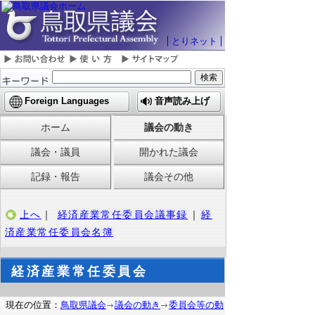
とりネット
Foreign Languages
音声読み上げ
ホーム
議会の動き
議会・議員
開かれた議会
記録・報告
議会その他
上へ
｜
経済産業常任委員会議事録
｜
経
済産業常任委員会名簿
経済産業常任委員会
現在の位置：
鳥取県議会
議会の動き
委員会等の動