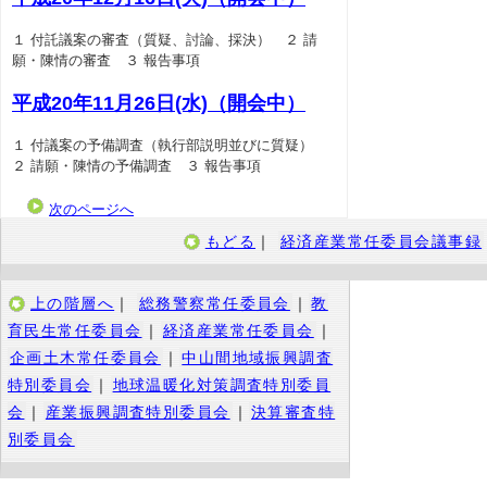
１ 付託議案の審査（質疑、討論、採決） ２ 請
願・陳情の審査 ３ 報告事項
平成20年11月26日(水)（開会中）
１ 付議案の予備調査（執行部説明並びに質疑）
２ 請願・陳情の予備調査 ３ 報告事項
次のページへ
もどる
｜
経済産業常任委員会議事録
上の階層へ
｜
総務警察常任委員会
｜
教
育民生常任委員会
｜
経済産業常任委員会
｜
企画土木常任委員会
｜
中山間地域振興調査
特別委員会
｜
地球温暖化対策調査特別委員
会
｜
産業振興調査特別委員会
｜
決算審査特
別委員会