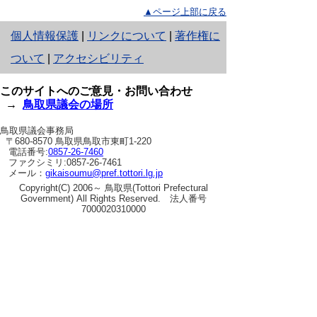
▲ページ上部に戻る
と
個人情報保護
|
リンクについて
|
著作権に
り
ついて
|
アクセシビリティ
ネ
このサイトへのご意見・お問い合わせ
ッ
→
鳥取県議会の場所
ト
鳥取県議会事務局
〒680-8570 鳥取県鳥取市東町1-220
へ
電話番号:
0857-26-7460
ファクシミリ:0857-26-7461
の
メール：
gikaisoumu@pref.tottori.lg.jp
Copyright(C) 2006～ 鳥取県(Tottori Prefectural
Government) All Rights Reserved. 法人番号
7000020310000