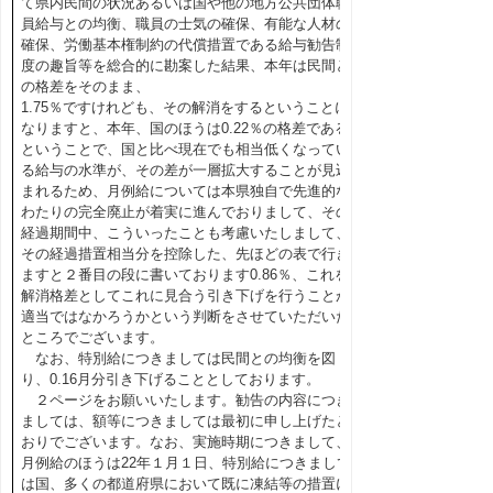
て県内民間の状況あるいは国や他の地方公共団体職
員給与との均衡、職員の士気の確保、有能な人材の
確保、労働基本権制約の代償措置である給与勧告制
度の趣旨等を総合的に勘案した結果、本年は民間と
の格差をそのまま、
1.75％ですけれども、その解消をするということに
なりますと、本年、国のほうは0.22％の格差である
ということで、国と比べ現在でも相当低くなってい
る給与の水準が、その差が一層拡大することが見込
まれるため、月例給については本県独自で先進的な
わたりの完全廃止が着実に進んでおりまして、その
経過期間中、こういったことも考慮いたしまして、
その経過措置相当分を控除した、先ほどの表で行き
ますと２番目の段に書いております0.86％、これを
解消格差としてこれに見合う引き下げを行うことが
適当ではなかろうかという判断をさせていただいた
ところでございます。
なお、特別給につきましては民間との均衡を図
り、0.16月分引き下げることとしております。
２ページをお願いいたします。勧告の内容につき
ましては、額等につきましては最初に申し上げたと
おりでございます。なお、実施時期につきまして、
月例給のほうは22年１月１日、特別給につきまして
は国、多くの都道府県において既に凍結等の措置に