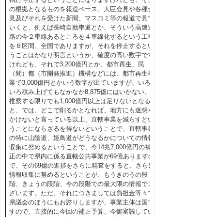
の根拠となるものを報道ベース、大臣会見や各種会
見及びそれを受けた新聞、マスコミ等の報道で見て
いくと、例えば長崎自動車道とか、そういう高速道
路の今２車線あるところを４車線化するという工事
を６区間、全国でありますが、それを停止するとい
うことはかなり明言というか、確度の高い数字です
けれども、それで3,200億円とか、都市再生、民
（間）都（市開発推進）機構などには、都市再生事
業で3,000億円とかいう数字が出ていますが、いろ
いろ積み上げてもなかなか8,875億にはいかない。
推察する限りでも1,000億円以上は足りないとなる
と、では、どこで削るかとなれば、地方にも迷惑を
かけないと言っている以上、直轄事業を減らすとい
うことにならざるを得ないということで、直轄事業
の特に山陰道、姫鳥道がどうなるかについての情報
収集に努めるということで、今14兆7,000億円の補
正の中で県内に係る直轄公共事業が69億ありますの
で、その69億の進捗をさらに精査をすると、さらに
情報収集に努めるということが、もうきのうの段
階、きょうの段階、今の段階での最大限の情報でご
ざいます。ただ、それにつきましては負担金等々で
県議会のほうにもお諮りしますが、事業主体は国で
すので、直接的に今回の補正予算、今御審議してい