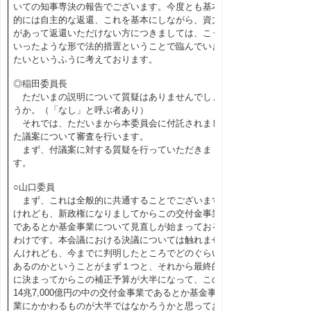
いての知事専決の報告でございます。今度とも基本
的には自主的な返還、これを基本にしながら、資力
があって返還いただけない方につきましては、こう
いったような形で法的措置ということで臨んでいき
たいというふうに考えております。
◎稲田委員長
ただいまの説明について質疑はありませんでしょ
うか。（「なし」と呼ぶ者あり）
それでは、ただいまから本委員会に付託されまし
た議案について審査を行います。
まず、付議案に対する質疑を行っていただきま
す。
○山口委員
まず、これは全般的に共通することでございます
けれども、新政権になりましてからこの交付金事業
であるとか基金事業について見直しが始まっておる
わけです。本会議における決議については触れませ
んけれども、今までに判明したところでどのぐらい
あるのかということがまず１つと、それから最終的
に決まってからこの補正予算が大半になって、この
14兆7,000億円の中の交付金事業であるとか基金事
業にかかわるものが大半ではなかろうかと思ってお