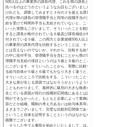
500人以上の事業所の課長代理、これを県の課長と
比べるのはどうかというようなお話もございました
けれども、調査してみますと３分の２を超える課長
代理が県の課長の管理職手当と同等の役職手当の支
給を受けて時間外手当も支給されていないと、こう
いった実態もございまして、そういったことを勘案
すると課長が格付されている６級及び課長補佐が格
付されている５級、この両方と企業規模500人以上
の事業所の課長代理を比較するということは、そう
とは言えないのでないか。それから、比較する給与
の中に役付手当、管理職手当を含むことから県の管
理職手当支給の境目というのは５級と６級のところ
にございます。そういったことから、実際に比較す
る給与自体が５級と６級でもかなり大きく違うと、
そういったところで比較をする、こういったことも
大きな差が生じる原因ではなかろうかというような
こともわかりまして、最終的に級別の大きな格差が
生じている原因が現行の役職対応関係にあるとは証
明ができなかったと。もともと企業によって業務内
容だとか組織、職制の考え方あるいは給与体系等さ
まざまでございまして、完璧な比較対応関係である
ということ自体を証明することというのはなかなか
困難でございます。
そうした中で人事院を初めといたしまして、ほと