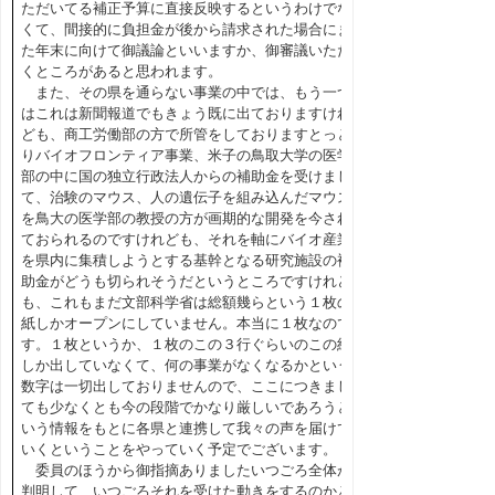
ただいてる補正予算に直接反映するというわけでな
くて、間接的に負担金が後から請求された場合にま
た年末に向けて御議論といいますか、御審議いただ
くところがあると思われます。
また、その県を通らない事業の中では、もう一つ
はこれは新聞報道でもきょう既に出ておりますけれ
ども、商工労働部の方で所管をしておりますとっと
りバイオフロンティア事業、米子の鳥取大学の医学
部の中に国の独立行政法人からの補助金を受けまし
て、治験のマウス、人の遺伝子を組み込んだマウス
を鳥大の医学部の教授の方が画期的な開発を今され
ておられるのですけれども、それを軸にバイオ産業
を県内に集積しようとする基幹となる研究施設の補
助金がどうも切られそうだというところですけれど
も、これもまだ文部科学省は総額幾らという１枚の
紙しかオープンにしていません。本当に１枚なので
す。１枚というか、１枚のこの３行ぐらいのこの紙
しか出していなくて、何の事業がなくなるかという
数字は一切出しておりませんので、ここにつきまし
ても少なくとも今の段階でかなり厳しいであろうと
いう情報をもとに各県と連携して我々の声を届けて
いくということをやっていく予定でございます。
委員のほうから御指摘ありましたいつごろ全体が
判明して、いつごろそれを受けた動きをするのかと