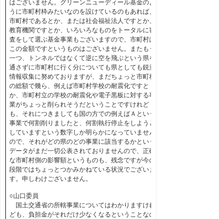
はございません。グリーンニューディール基金のよ
うに市町村枠みたいなのを設けているのもあれば、
市町村であるとか、または社会福祉法人ですとか、
教育機関ですとか、いろいろなものをトータルに審
査をして選ぶ基金事業もございますので、市町村は
この金額ですというものはございません。またもう
一つ、トンネルではなくて逆に空を飛ぶという県を
通さずに市町村に行く分についても県としても鋭意
情報収集に努めておりますが、まだちょっと市町村
の総額で幾ら、例えば市町村学校の耐震化ですと
か、市町村立の学校の耐震化や電子黒板に対する事
業がちょっと削られそうだということですけれど
も、それにつきましても国の方での例えばＡという
事業で何割削りましたと、何割執行停止をしようと
していますという数字しか明らかになっていません
ので、それがどの県のどの事業に該当するかという
データがまだ一切公表されておりませんので、正確
な市町村側の影響額というものも、残念ですが今の
段階ではちょっとつかみかねている状況でございま
す。申しわけございません。
○山口委員
国土交通省の所轄事業についてはわかりますけれ
ども、負担金がそれだけ少なくなるということなの