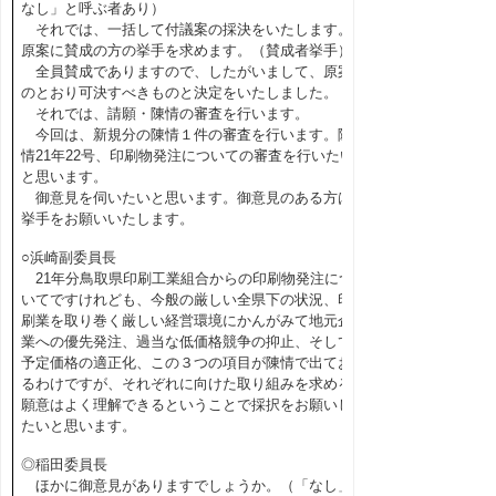
なし」と呼ぶ者あり）
それでは、一括して付議案の採決をいたします。
原案に賛成の方の挙手を求めます。（賛成者挙手）
全員賛成でありますので、したがいまして、原案
のとおり可決すべきものと決定をいたしました。
それでは、請願・陳情の審査を行います。
今回は、新規分の陳情１件の審査を行います。陳
情21年22号、印刷物発注についての審査を行いたい
と思います。
御意見を伺いたいと思います。御意見のある方は
挙手をお願いいたします。
○浜崎副委員長
21年分鳥取県印刷工業組合からの印刷物発注につ
いてですけれども、今般の厳しい全県下の状況、印
刷業を取り巻く厳しい経営環境にかんがみて地元企
業への優先発注、過当な低価格競争の抑止、そして
予定価格の適正化、この３つの項目が陳情で出てお
るわけですが、それぞれに向けた取り組みを求める
願意はよく理解できるということで採択をお願いし
たいと思います。
◎稲田委員長
ほかに御意見がありますでしょうか。（「なし」