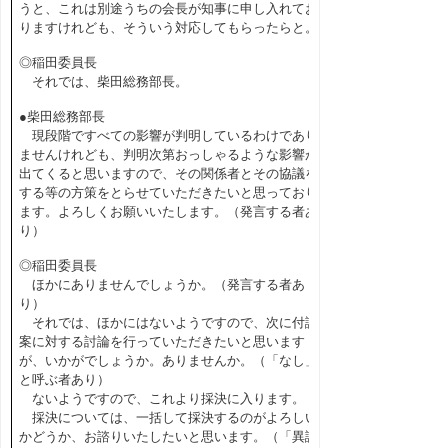
うと、これは別途うちの会長が知事に申し入れてお
りますけれども、そういう対応してもらったらと。
◎稲田委員長
それでは、柴田総務部長。
●柴田総務部長
現段階ですべての影響が判明しているわけであり
ませんけれども、判明次第おっしゃるような影響が
出てくると思いますので、その関係者とその協議を
する等の方策をとらせていただきたいと思っており
ます。よろしくお願いいたします。（発言する者あ
り）
◎稲田委員長
ほかにありませんでしょうか。（発言する者あ
り）
それでは、ほかにはないようですので、次に付議
案に対する討論を行っていただきたいと思います
が、いかがでしょうか。ありませんか。（「なし」
と呼ぶ者あり）
ないようですので、これより採決に入ります。
採決については、一括して採決するのがよろしい
かどうか、お諮りいたしたいと思います。（「異議