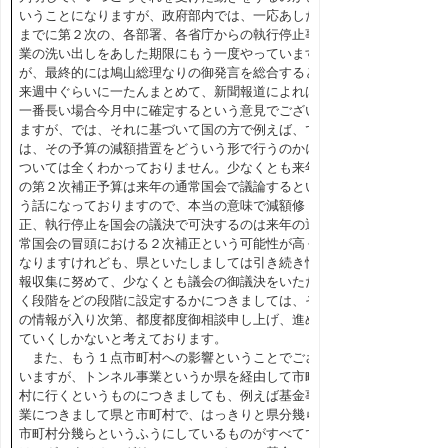
いうことになりますが、政府部内では、一応あした
までに第２次の、各部署、各省庁からの執行停止事
業の洗い出しをあした期限にもう一度やっています
が、最終的には鳩山総理なりの御発言を総合すると
来週中ぐらいに一たんまとめて、新聞報道によれば
一番長い場合今月中に確定するという意見でござい
ますが、では、それに基づいて国の方で例えば、で
は、その予算の減額措置をどういう形で行うのかに
ついては全くわかっておりません。少なくとも来年
の第２次補正予算は来年の通常国会で議論するとい
う話になっておりますので、本当の意味で減額修
正、執行停止を国会の議決で可決するのは来年の通
常国会の冒頭における２次補正という可能性が高く
なりますけれども、県といたしましては引き続き情
報収集に努めて、少なくとも議会の御議決をいただ
く段階をどの段階に設定するかにつきましては、そ
の情報が入り次第、都度都度御相談申し上げ、進め
ていくしかないと考えております。
また、もう１点市町村への影響ということでござ
いますが、トンネル事業というか県を経由して市町
村に行くというものにつきましても、例えば基金事
業につきまして県と市町村で、はっきりと県分幾ら
市町村分幾らというふうにしているものがすべてで