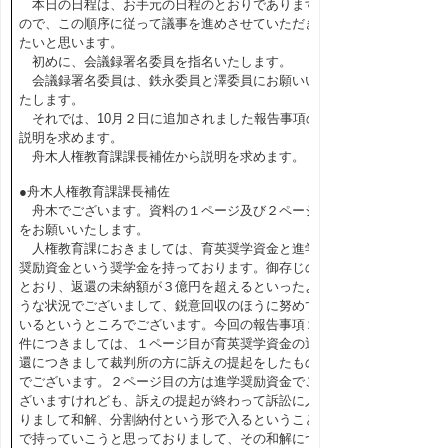
本日の日程は、お手元の日程のとおりであります
ので、この順序に従って議事を進めさせていただき
たいと思います。
初めに、会議録署名委員を指名いたします。
会議録署名委員は、鉄永委員と澤委員にお願いい
たします。
それでは、10月２日に追加されました報告事項の
説明を求めます。
舟木人権教育課課長補佐から説明を求めます。
●舟木人権教育課課長補佐
舟木でございます。資料の１ページ及び２ページ
をお願いいたします。
人権教育課におきましては、育英奨学資金と進学
奨励資金という奨学金を持っております。御存じの
とおり、返還の未納額が３億円を超えるといったよ
うな状況でございまして、鋭意回収のほうに努めて
いるというところでございます。今回の報告事項２
件につきましては、１ページ目が育英奨学資金の返
還につきまして裁判所の方に訴えの提起をしたもの
でございます。２ページ目の方は進学奨励資金でご
ざいますけれども、訴えの提起が終わって訴訟に入
りまして和解、分割納付という形で入るということ
で持っていこうと思っておりまして、その和解につ