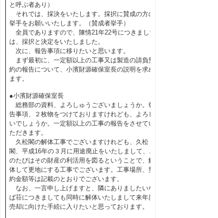
と呼ぶ者あり）
それでは、採決をいたします。採択に賛成の方の
挙手をお願いいたします。（賛成者挙手）
全員でありますので、陳情21年22号につきまして
は、採択と決定をいたしました。
次に、報告事項に移りたいと思います。
まず最初に、一定額以上の工事又は製造の請負契
約の報告について、小濱財源確保室長の説明を求め
ます。
●小濱財源確保室長
総務部の資料、よろしゅうございましょうか。報
告事項、２枚物をつけておりますけれども、よろし
いでしょうか。一定額以上の工事の報告をさせてい
ただきます。
久松閣の解体工事でございますけれども、久松
閣、平成16年の３月に用途廃止をいたしまして、こ
のたびはその財産の利活用を図るということで、解
体して更地にする工事でございます。工事場所、契
約金額等は記載のとおりでございます。
なお、一言申し上げますと、隣にありましたいな
ば荘につきましても同時に解体いたしまして来年度
売却に向けた手続に入りたいと思っております。