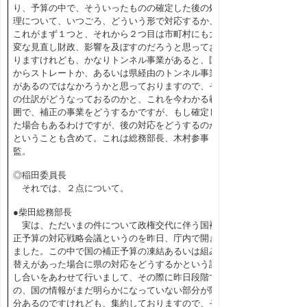
り、予算の中で、そういったものの確定した後の処
理について、いつごろ、どういう形で対応するか、
これがまず１つと、それから２つ目は市町村にも大
変な見直し財政、影響を及ぼすのだろうと思ってお
りますけれども、かなりトンネル事業があると、国
からストレートか、あるいは県経由のトンネル事業
があるのではなかろうかと思っておりますので、そ
の仕訳がどうなっておるのかと、これを今わかる範
囲で、補正の事業をどうするかですが、もし確定し
た場合もあるわけですが、後の対応をどうするのか
ということも含めて。これは総務部長、木村参事
監。
◎稲田委員長
それでは、２点について。
●柴田総務部長
実は、ただいまの件について政権交代に伴う国補
正予算の対応戦略会議というのを昨日、庁内で開き
ました。この中で国の補正予算の凍結あるいは組み
替えがあった場合に県の対応をどうするかという話
し合いをあわせて行いまして、その際に昨日段階で
の、国の情報がまだ明らかになっていない部分が随
分あるのですけれども、集約しておりますので、そ