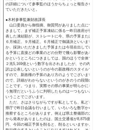
の詳細について参事監のほうからちょっと報告させ
ていただきたいと。
●木村参事監兼財政課長
山口委員から御指摘、御質問がありました点につ
きまして、まず補正予算凍結に係る一昨日政府が発
表した凍結額が、ストレートに今、県の予算または
６月補正、９月補正、６月補正で御議決といいます
か、採決いただきました予算または今現在出してい
る予算に直接どの事業のどの分野で幾ら影響がある
かというところにつきましては、国のほうで全体で
２兆5,169億という数字を出されましたが、その内
訳は公表しないというのが今の新政権のスタイルで
すので、新政権の予算のあり方のようでございます
ので、詳細がわからないというのがきのうの段階の
ことです。つまり、実際その県の事業が明らかにも
う無理だというふうに判明したものは一つもないと
いうことでございます。
ただ、さはさりながらですが私としても、私ども
県庁で昨日会議を行いまして、いろいろな数字から
推察するところがあります。例えば県土整備部の方
から発表がありましたのは、国土交通省が8,875億
円、今回の補正予算を削ると、削るといいますか、
執行停止するということになりますけれども、そこ