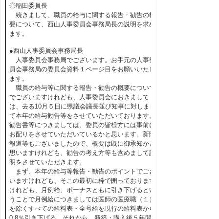
◎稲田委員長
続きまして、職員の給与に関する報告・勧告の概
要について、西山人事委員会事務局長の説明を求め
ます。
●西山人事委員会事務局長
人事委員会事務局でございます。お手元の人事委
員会事務局の委員会資料１ページ目をお願いいたし
ます。
職員の給与等に関する報告・勧告の概要について
でございますけれども、人事委員会におきまして
は、去る10月５日に県議会議長並び知事に対しまし
て本年の給与勧告等をさせていただいております。
勧告書等につきましては、委員の皆様方には事前に
お配りをさせていただいているかと思います。新聞
報道等もございましたので、概要は既に御承知かと
思いますけれども、勧告の考え方等も含めまして説
明をさせていただきます。
まず、本年の給与等報告・勧告のポイントでござ
いますけれども、そこの最初に枠で囲っております
けれども、月例給、ボーナスともに引き下げるとい
うことで月例給につきましては医師の医療職（１）
を除くすべての給料表・全号給を現行の給料表から
0.8％引き下げる。それから、新築・購入後５年間