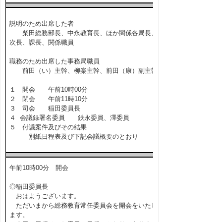
説明のため出席した者
柴田総務部長、中永教育長、ほか関係各局長、
次長、課長、関係職員
職務のため出席した事務局職員
前田（い）主幹、柳楽主幹、前田（康）副主幹
１ 開会 午前10時00分
２ 閉会 午前11時10分
３ 司会 稲田委員長
４ 会議録署名委員 鉄永委員、澤委員
５ 付議案件及びその結果
別紙日程表及び下記会議概要のとおり
午前10時00分 開会
◎稲田委員長
おはようございます。
ただいまから総務教育常任委員会を開会をいたし
ます。