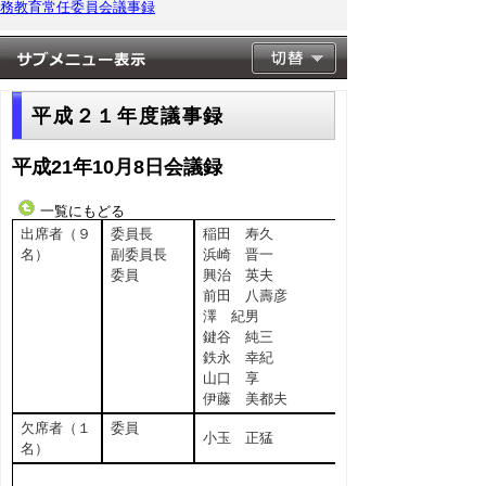
務教育常任委員会議事録
平成２１年度議事録
平成21年10月8日会議録
一覧にもどる
出席者（９
委員長
稲田 寿久
名）
副委員長
浜崎 晋一
委員
興治 英夫
前田 八壽彦
澤 紀男
鍵谷 純三
鉄永 幸紀
山口 享
伊藤 美都夫
欠席者（１
委員
小玉 正猛
名）