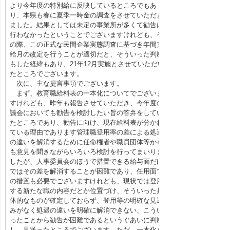
より今年度の特別給に反映しているところでもあ
り、本県も春に夏季一時金の調査をさせていただき
ました。結果としては未定の事業所が多くて勧告は
行わなかったということでございますけれども、そ
の際、この正式な民間企業実態調査に基づき年間支
給月の改定を行うことが適切だと、そういった判断
もした経緯もあり、21年12月実施とさせていただい
たところでございます。
次に、主な提言事項でございます。
まず、教育職給料表の一本化についてでございま
すけれども、昨年も報告させていただき、今年度の
議会においても勧告を検討したい旨の答弁をしてい
たところであり、勧告に向け、現在給料表が分かれ
ている理由であります管理職登用率の差による処遇
の違いを解消するために任命権者や職員団体等から
も意見を聞きながらいろいろ検討を行ってまいりま
したが、人事委員会のほうで措置できる給与面だけ
ではその差を解消することが困難であり、任用面で
の措置も必要でございますけれども、現状では登用
する新たな職の内容だとか位置づけ、そういった具
体的なものが確定しておらず、登用等の明確な見込
みがなく処遇の違いを明確に解消できない、こうい
ったことから勧告が困難であるというぐあいに判断
し、見送ったところでございます。ただ、一本化を