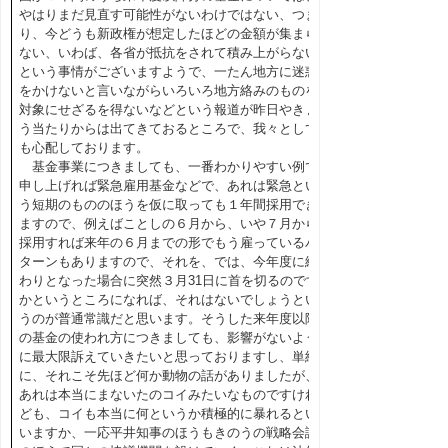
やはりまだ見直す可能性がないわけではない、つま
り、今どうも新政権が想定したほどの金額が集まら
ない、いわば、各省が抵抗をされて積み上がらない
という事情がございますようで、一たん地方に迷惑
をかけないと言いながらいろいろ地方絡みのものを
対象にせざるを得ないなどという報道が昨日やきょ
う当たりからは出てきておるところで、我々として
も心配しております。
基金事業につきましても、一番わかりやすい例で
申し上げれば緊急雇用基金などで、あれは緊急とい
う短期のもののほうを仮に取っても１年間採用でき
ますので、例えばことしの６月から、いや７月から
採用すれば来年の６月までの形でもう雇っているパ
ターンもありますので、それを、では、今年度に終
わりとなった場合に突然３月31日に首を切るのです
かというところになれば、それはないでしょうとい
うのが普通常識だと思います。そうした来年度以降
の基金の使われ方につきましても、影響がないよう
に最大限訴えていきたいと思っておりますし、単純
に、それこそ先ほど何か動物の話がありましたが、
あれは本当にまないたのコイみたいなものですけれ
ども、コイも本当に何というか積極的に暴れるとい
いますか、一応平井知事のほうもきのうの戦略会議