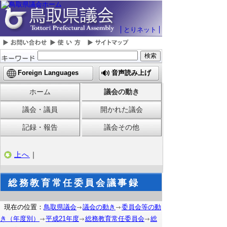
とりネット
Foreign Languages
音声読み上げ
ホーム
議会の動き
議会・議員
開かれた議会
記録・報告
議会その他
上へ
｜
総務教育常任委員会議事録
現在の位置：
鳥取県議会
議会の動き
委員会等の動
き（年度別）
平成21年度
総務教育常任委員会
総