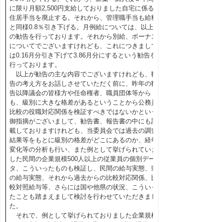
に限り月額2,500円支給しておりました自宅に係る
住居手当を廃止する。それから、管理職手当も給料
と同様0.8％引き下げる。月例給については、以上
の勧告を行っております。それから別給、ボーナス
についてでございますけれども、これにつきまして
は0.16月分引き下げて3.86月分にするという勧告を
行っております。
以上が勧告の主な内容でございますけれども、勧
告の考え方をお話しさせていただく前に、昨年の勧
告以降議会の皆様方や任命権者、職員団体等から
も、級別に大きな格差があるということから公務員
比較の役職対応関係を検証すべきではないかという
御指摘がございまして、勧告書、報告書の中にも記
載しておりますけれども、当委員会では過去の調査
結果等をもとに級別の格差がどこにあるのか、経年
変化等の分析も行い、また例として挙げられていま
した民間の企業規模500人以上の従業員の個別デー
タ、こういったものも検証し、民間の給与実態、県
の給与実態、それから過去からの比較対応関係、比
較対照給与等、さらには国や他県の状況、こういっ
たことも踏まえまして検討を行わせていただきまし
た。
それで、例として挙げられておりました企業規模