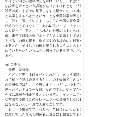
のほうで国との協議機関を設けていく、これは法的
な設置を云々という議論がありますけれども、法制
設置以前にまずその見直しをする場合において地方
と協議をするべきだということを全国知事会等を通
じて強く主張しています。もちろん全国知事会等の
枠組みだけではなくて、あらゆるパイプ、チャンネ
ルを使って、県としても地方に影響のあるものは、
仮に来年度以降の分であっても近く協議をして結論
を得る、納得を得る、例えばやめる場合にも対案が
あるとか、そうした納得を得られるようなものを求
めていきたいというふうに思っている次第でござい
ます。
○山口委員
最後、委員長。
くどくど申し上げませんけれども、きょう審議さ
れて補正予算は通過すると、この本会議で、きょう
の委員会ではと、こう思いますけれども、今までと
違ったイレギュラーな対応なのですね。やってから
今度は減額を補正するといいますか、イレギュラー
な方法で今度はこのイレギュラーな運用をしなけれ
ばならないという形で大変なことです。
もう一つ要望ですけれども、早目にわかったもの
に対してはきちんと関係者と議会にも報告してもら