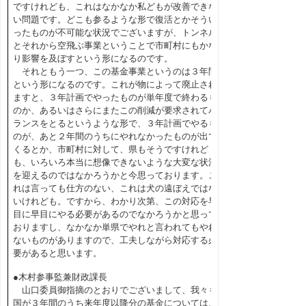
ですけれども、これはなかなか私どもが改善できな
い問題です。どこも参るような形で復活とかそうい
ったものが不可能な状況でございますが、トンネル
とそれから空飛ぶ事業ということで市町村にもかな
り影響を及ぼすという形になるのです。
それともう一つ、この基金事業というのは３年間
という形になるのです。これが物によって廃止され
ますと、３年計画でやったものが単年度で終わるも
のか、あるいはさらにまたこの削減が要求されてバ
ランスをとるというような形で、３年計画でやるも
のが、あと２年間のうちにやれなかったものが出て
くるとか、市町村に対して、県もそうですけれど
も、いろいろ本当に想像できないような大変な状況
を迎えるのではなかろうかと今思っております。こ
れは言っても仕方のない、これは犬の遠ぼえではな
いけれども。ですから、わかり次第、この対応を早
目に早目にやる必要があるのでなかろうかと思って
おりますし、なかなか単県でやれと言われてもやれ
ないものがありますので、工夫しながら対応する必
要があると思います。
●木村参事監兼財政課長
山口委員御指摘のとおりでございまして、我々も
国が３年間のうち来年度以降分の基金については、