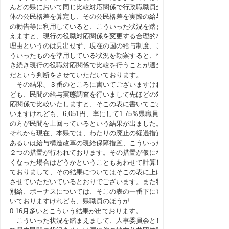
んどの県において同じ比較対応関係で行政職職員全
体の公民格差を算定し、その公民格差を実際の給与
の勧告等に利用していると、こういった状況を踏ま
えますと、現行の役職対応関係を変更する合理的な
理由というのは見出せず、現在の国の給与制度、こ
ういったものを準用している状況を勘案すると、引
き続き現行の役職対応関係で比較を行うことが適当
だという判断をさせていただいております。
その結果、３番のところに書いてございますけれ
ども、民間の給与実態調査を行いまして先ほどの対
応関係で比較いたしますと、そこの表に書いてござ
いますけれども、6,051円、率にして1.75％県職員
の方が民間を上回っているという結果が出ました。
それから現在、本県では、わたりの廃止の経過措置
あるいは給与構造改革の現給保障措置、こういった
２つの措置が行われております。その措置が仮にな
くなった場合はどうかということもあわせて計算し
ておりまして、その結果についてはそこの表に上げ
させていただいているとおりでございます。また特
別給、ボーナスについては、そこの表の一番下に書
いておりますけれども、県職員のほうが
0.16月多いとこういう結果が出ております。
こういった状況を踏まえまして、人事委員会とし