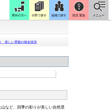
県外の方へ
分野で探す
組織で探す
防災 緊急
メニュー
５ 美しい景観の保全状況
大山など、四季の彩りが美しい自然景