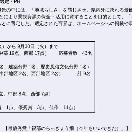
選定・PR
景の中には、「地域らしさ」を感じさせ、県内外に誇れる景
ことにより景観資源の保全・活用に資することを目的として、「
もとに選定した。選定された百景は、ホームページへの掲載や展
金）から 9月30日（火）まで
中部 19点、西部 17点） 応募者数 43名
、建築分野 1名、歴史風俗文化分野 1名）
中部地区 2名、西部地区 2名） 計 9名
、中部 8点、西部 7点）
点、優秀賞 3点、佳作 11点）
【最優秀賞「福部のらっきょう畑（今年もいいできだ）」】