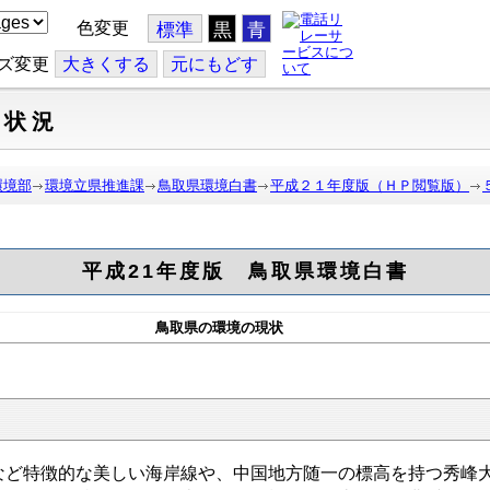
色変更
標準
黒
青
ズ変更
大
きくする
元
にもどす
全状況
環境部
環境立県推進課
鳥取県環境白書
平成２１年度版（ＨＰ閲覧版）
平成21年度版 鳥取県環境白書
鳥取県の環境の現状
ど特徴的な美しい海岸線や、中国地方随一の標高を持つ秀峰