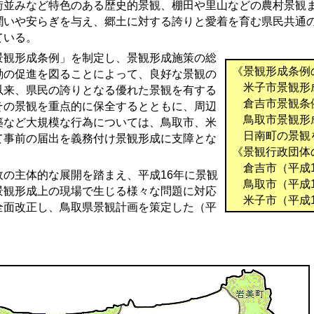
街並みなど特色のある歴史的景観、棚田や里山などの農村景観
潤いや安らぎを与え、郷土に対する誇りと愛着を育む県民共通
ている。
観形成条例」を制定し、景観形成施策の総
《景観形成条例
動の促進を図ることによって、良好な景観の
米子市景観形成
以来、県民の誇りとなる優れた景観を有する
倉吉市景観条例
その景観を重点的に保全するとともに、周辺
鳥取市景観形成
築など大規模な行為については、鳥取市、米
日南町の景観を
て事前の届出を義務付け景観形成に支障とな
《景観行政団体
倉吉市（平成1
の主体的な展開を踏まえ、平成16年に景観
鳥取市（平成1
景観形成上の現場で生じる様々な問題に対応
米子市（平成1
全面改正し、鳥取県景観計画を策定した（平