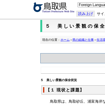
こ
の
ペ
ー
読み上げ
サイ
ジ
を
翻
５ 美しい景観の保
訳
す
る
現在の位置：
ホーム
県の組織と仕事
生活
５ 美しい景観の保全状況
【１ 現状と課題】
鳥取県は、鳥取砂丘、浦富海岸な