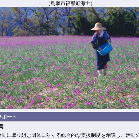
（鳥取市福部町海士）
サポート
業
動に取り組む団体に対する総合的な支援制度を創設し、活動