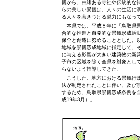
観から、由緒ある寺社や伝統的な
らの美しい景観は、人々の生活に
る人々を惹きつける魅力にもなっ
本県では、平成５年に「鳥取県景
合的な推進と自発的な景観形成活
保全と創造に努めることとした。
地域を景観形成地域に指定して、
に与える影響が大きい建築物の新
子市の区域を除く全県を対象とし
らないよう指導してきた。
こうした、地方における景観行政
法が制定されたことに伴い、及び
するため、鳥取県景観形成条例を
成19年3月）。