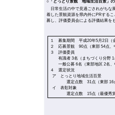
○「とっとり景観 地域生活百景」の
日常生活の中で見過ごされがちな風
着した景観資源を県内外にPRする
募し、評価委員会による評価結果を
１ 募集期間 平成20年5月2日（
２ 応募景観 90点（東部 54点、
３ 評価委員
有識者 3名（まちづくり分野 1名
一般公募 6名（東部地区 2名、
４ 選定状況
ア とっとり地域生活百景
選定点数 31点（東部 16点
イ 表彰対象
選定点数 15点（最優秀賞 1