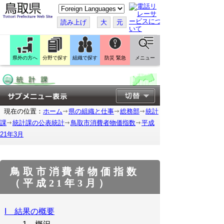
こ
の
ペ
読み上げ
大
元
ー
ジ
を
翻
訳
県外の方へ
分野で探す
組織で探す
防災 緊急
メニュー
す
る
現在の位置：
ホーム
県の組織と仕事
総務部
統計
課
統計課の公表統計
鳥取市消費者物価指数
平成
21年3月
鳥取市消費者物価指数
（平成21年3月）
I 結果の概要