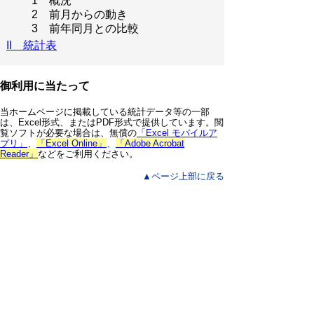
1 概況
2 前月からの動き
3 前年同月との比較
II 統計表
御利用に当たって
当ホームページに掲載している統計データ等の一部
は、Excel形式、またはPDF形式で提供しています。閲
覧ソフトが必要な場合は、無償の
「Excel モバイルア
プリ」
、
「Excel Online」
、
「Adobe Acrobat
Reader」
などをご利用ください。
▲ページ上部に戻る
と
個人情報保護
|
リンクについて
|
著作権に
り
ついて
|
アクセシビリティ
ネ
鳥取県 総務部 統計課
ッ
住所 〒680-8570
ト
鳥取県鳥取市東町1丁目220
電話
0857-26-7103
へ