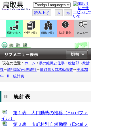
こ
の
ペ
読み上げ
大
元
ー
ジ
を
翻
訳
県外の方へ
分野で探す
組織で探す
防災 緊急
メニュー
す
る
現在の位置：
ホーム
県の組織と仕事
総務部
統計
課
統計課の公表統計
鳥取県人口移動調査
平成20
年
II 統計表
II 統計表
第１表 人口動態の推移（Excelファ
イル）
第２表 市町村別自然動態（Excelフ