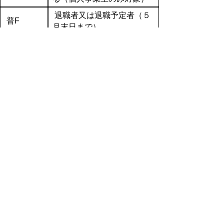
退職者又は退職予定者（５
普F
月末日まで）
特別徴収に関する問合せ先
特別徴収の具体的な手続きに関する問合せ
先
各市町村の住民税担当課に、お問い合わせく
ださい。
市町村名
担当課
電話番号
0857-30-
鳥取市
市民税課
8147
米子市
市民税課
0859-23-5114