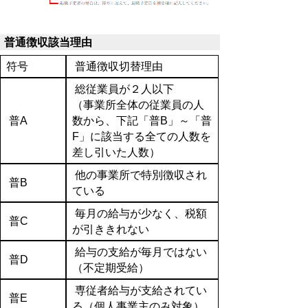
普通徴収該当理由
符号
普通徴収切替理由
総従業員が２人以下
（事業所全体の従業員の人
普A
数から、下記「普B」～「普
F」に該当する全ての人数を
差し引いた人数）
他の事業所で特別徴収され
普B
ている
毎月の給与が少なく、税額
普C
が引ききれない
給与の支給が毎月ではない
普D
（不定期受給）
専従者給与が支給されてい
普E
る（個人事業主のみ対象）