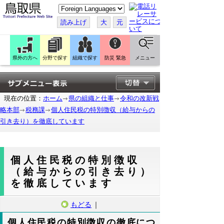
こ
の
ペ
読み上げ
大
元
ー
ジ
を
翻
訳
県外の方へ
分野で探す
組織で探す
防災 緊急
メニュー
す
る
現在の位置：
ホーム
県の組織と仕事
令和の改新戦
略本部
税務課
個人住民税の特別徴収（給与からの
引き去り）を徹底しています
個人住民税の特別徴収
（給与からの引き去り）
を徹底しています
もどる
｜
個人住民税の特別徴収の徹底につ