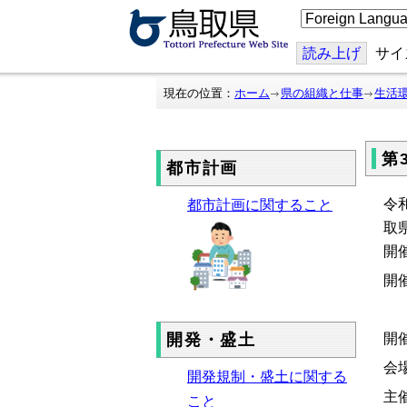
こ
の
ペ
ー
読み上げ
サイ
ジ
を
翻
現在の位置：
ホーム
県の組織と仕事
生活
訳
す
る
第
都市計画
令
都市計画に関すること
取
開
開
開
開発・盛土
会
開発規制・盛土に関する
主
こと