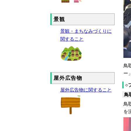
景観
景観・まちなみづくりに
関すること
鳥
ー
屋外広告物
○
屋外広告物に関すること
鳥
鳥
を