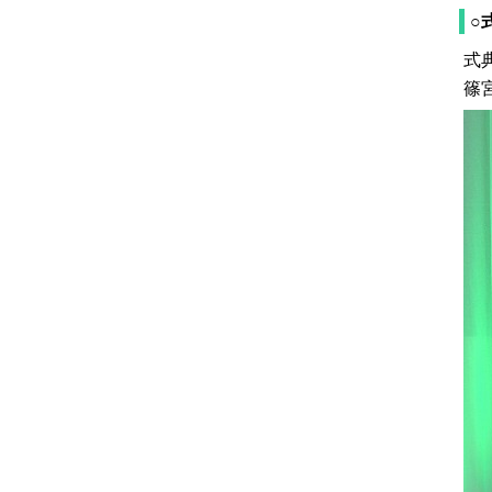
○
式
篠