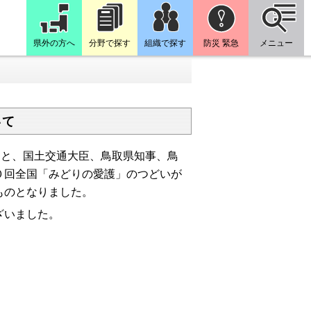
県外の方へ
分野で探す
組織で探す
防災 緊急
メニュー
いて
もと、国土交通大臣、鳥取県知事、鳥
０回全国「みどりの愛護」のつどいが
ものとなりました。
ざいました。