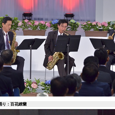
踊り：百花繚蘭