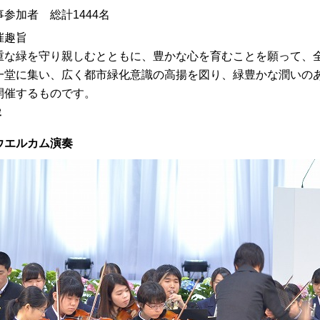
事参加者 総計1444名
催趣旨
重な緑を守り親しむとともに、豊かな心を育むことを願って、
一堂に集い、広く都市緑化意識の高揚を図り、緑豊かな潤いの
開催するものです。
容
ウエルカム演奏