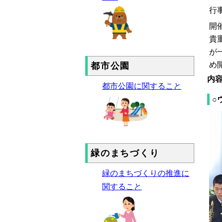
行
開
貴
が
め
都市公園
内
都市公園に関すること
○
緑のまちづくり
緑のまちづくりの推進に
関すること