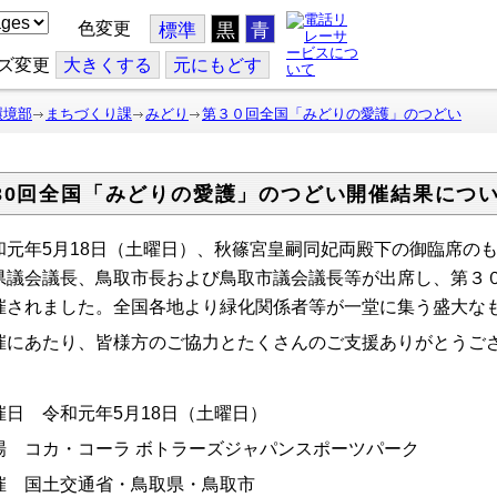
色変更
標準
黒
青
ズ変更
大
きくする
元
にもどす
環境部
まちづくり課
みどり
第３０回全国「みどりの愛護」のつどい
30回全国「みどりの愛護」のつどい開催結果につ
和元年5月18日（土曜日）、秋篠宮皇嗣同妃両殿下の御臨席の
県議会議長、鳥取市長および鳥取市議会議長等が出席し、第３
催されました。全国各地より緑化関係者等が一堂に集う盛大な
催にあたり、皆様方のご協力とたくさんのご支援ありがとうご
催日 令和元年5月18日（土曜日）
場 コカ・コーラ ボトラーズジャパンスポーツパーク
催 国土交通省・鳥取県・鳥取市