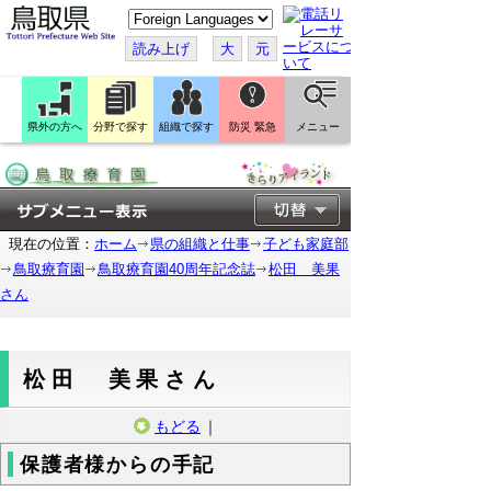
こ
の
ペ
読み上げ
大
元
ー
ジ
を
翻
訳
県外の方へ
分野で探す
組織で探す
防災 緊急
メニュー
す
る
現在の位置：
ホーム
県の組織と仕事
子ども家庭部
鳥取療育園
鳥取療育園40周年記念誌
松田 美果
さん
松田 美果さん
もどる
｜
保護者様からの手記