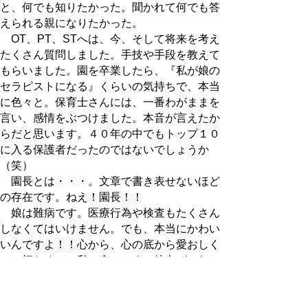
と、何でも知りたかった。聞かれて何でも答
えられる親になりたかった。
OT、PT、STへは、今、そして将来を考え
たくさん質問しました。手技や手段を教えて
もらいました。園を卒業したら、『私が娘の
セラピストになる』くらいの気持ちで、本当
に色々と。保育士さんには、一番わがままを
言い、感情をぶつけました。本音が言えたか
らだと思います。４０年の中でもトップ１０
に入る保護者だったのではないでしょうか
（笑）
園長とは・・・。文章で書き表せないほど
の存在です。ねえ！園長！！
娘は難病です。医療行為や検査もたくさん
しなくてはいけません。でも、本当にかわい
いんですよ！！心から、心の底から愛おしく
て、切なくて、私の全てです。彼女がこれか
らも、笑顔でいてくれるように、不自由な事
を１つでもクリアーにしてあげられるような
母になりたいと思っています。