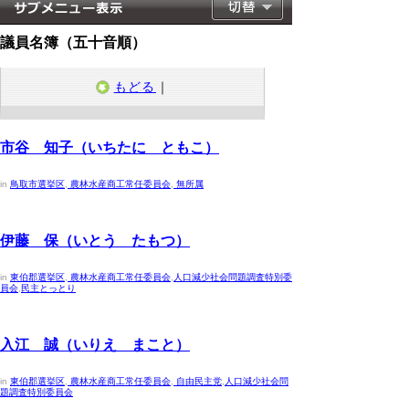
議員名簿（五十音順）
もどる
｜
2023年4月30日
市谷 知子（いちたに ともこ）
in
鳥取市選挙区
,
農林水産商工常任委員会
,
無所属
2023年4月30日
伊藤 保（いとう たもつ）
in
東伯郡選挙区
,
農林水産商工常任委員会
,
人口減少社会問題調査特別委
員会
,
民主とっとり
2023年4月30日
入江 誠（いりえ まこと）
in
東伯郡選挙区
,
農林水産商工常任委員会
,
自由民主党
,
人口減少社会問
題調査特別委員会