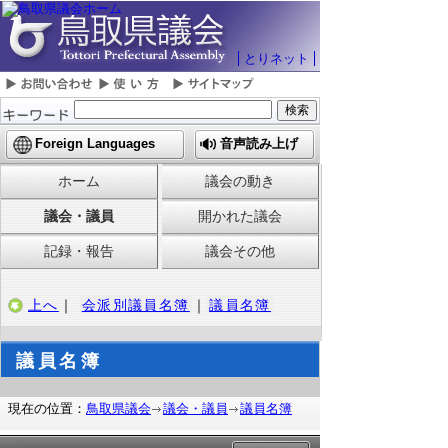
とりネット
Foreign Languages
音声読み上げ
ホーム
議会の動き
議会・議員
開かれた議会
記録・報告
議会その他
上へ
｜
会派別議員名簿
｜
議員名簿
議員名簿
現在の位置：
鳥取県議会
議会・議員
議員名簿