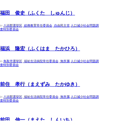
2023年4月30日
福田 俊史（ふくた しゅんじ）
in
八頭郡選挙区
,
総務教育常任委員会
,
自由民主党
,
人口減少社会問題調
査特別委員会
2023年4月30日
福浜 隆宏（ふくはま たかひろ）
in
鳥取市選挙区
,
福祉生活病院常任委員会
,
無所属
,
人口減少社会問題調
査特別委員会
2023年4月30日
前住 孝行（まえずみ たかゆき）
in
八頭郡選挙区
,
福祉生活病院常任委員会
,
無所属
,
人口減少社会問題調
査特別委員会
2023年4月30日
前田 伸一（まえた しんいち）
in
鳥取市選挙区
,
農林水産商工常任委員会
,
公明党
,
人口減少社会問題調
査特別委員会