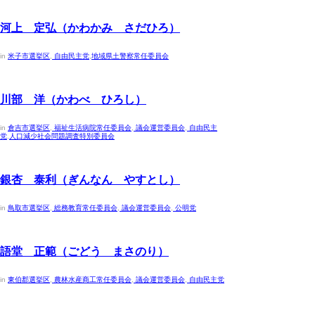
2023年4月30日
河上 定弘（かわかみ さだひろ）
in
米子市選挙区
,
自由民主党
,
地域県土警察常任委員会
2023年4月30日
川部 洋（かわべ ひろし）
in
倉吉市選挙区
,
福祉生活病院常任委員会
,
議会運営委員会
,
自由民主
党
,
人口減少社会問題調査特別委員会
2023年4月30日
銀杏 泰利（ぎんなん やすとし）
in
鳥取市選挙区
,
総務教育常任委員会
,
議会運営委員会
,
公明党
2023年4月30日
語堂 正範（ごどう まさのり）
in
東伯郡選挙区
,
農林水産商工常任委員会
,
議会運営委員会
,
自由民主党
2023年4月30日