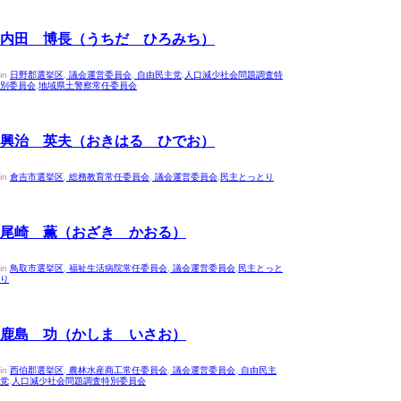
2023年4月30日
内田 博長（うちだ ひろみち）
in
日野郡選挙区
,
議会運営委員会
,
自由民主党
,
人口減少社会問題調査特
別委員会
,
地域県土警察常任委員会
2023年4月30日
興治 英夫（おきはる ひでお）
in
倉吉市選挙区
,
総務教育常任委員会
,
議会運営委員会
,
民主とっとり
2023年4月30日
尾崎 薫（おざき かおる）
in
鳥取市選挙区
,
福祉生活病院常任委員会
,
議会運営委員会
,
民主とっと
り
2023年4月30日
鹿島 功（かしま いさお）
in
西伯郡選挙区
,
農林水産商工常任委員会
,
議会運営委員会
,
自由民主
党
,
人口減少社会問題調査特別委員会