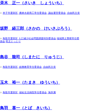
斉木 正一（さいき しょういち）
in
米子市選挙区
,
農林水産商工常任委員会
,
議会運営委員会
,
自由民主党
2023年4月30日
坂野 経三郎（さかの けいさぶろう）
in
鳥取市選挙区
,
人口減少社会問題調査特別委員会
,
地域県土警察常任委
員会
,
民主とっとり
2023年4月30日
島谷 龍司（しまたに りゅうじ）
in
鳥取市選挙区
,
総務教育常任委員会
,
自由民主党
2023年4月30日
玉木 裕一（たまき ゆういち）
in
鳥取市選挙区
,
福祉生活病院常任委員会
,
無所属
2023年4月30日
鳥羽 喜一（とば きいち）