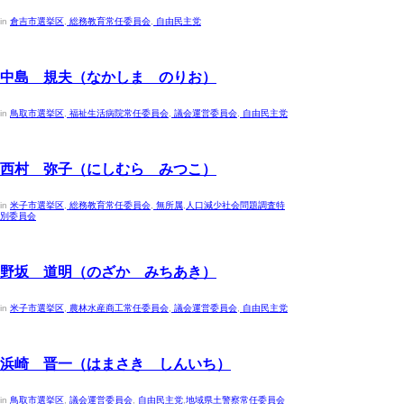
in
倉吉市選挙区
,
総務教育常任委員会
,
自由民主党
2023年4月30日
中島 規夫（なかしま のりお）
in
鳥取市選挙区
,
福祉生活病院常任委員会
,
議会運営委員会
,
自由民主党
2023年4月30日
西村 弥子（にしむら みつこ）
in
米子市選挙区
,
総務教育常任委員会
,
無所属
,
人口減少社会問題調査特
別委員会
2023年4月30日
野坂 道明（のざか みちあき）
in
米子市選挙区
,
農林水産商工常任委員会
,
議会運営委員会
,
自由民主党
2023年4月30日
浜崎 晋一（はまさき しんいち）
in
鳥取市選挙区
,
議会運営委員会
,
自由民主党
,
地域県土警察常任委員会