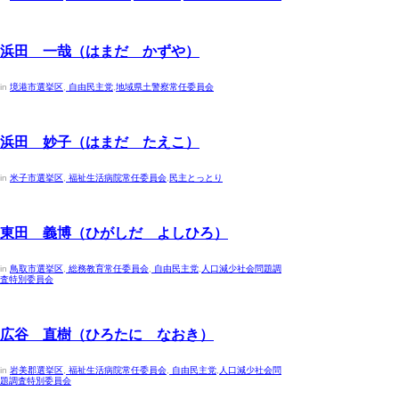
2023年4月30日
浜田 一哉（はまだ かずや）
in
境港市選挙区
,
自由民主党
,
地域県土警察常任委員会
2023年4月30日
浜田 妙子（はまだ たえこ）
in
米子市選挙区
,
福祉生活病院常任委員会
,
民主とっとり
2023年4月30日
東田 義博（ひがしだ よしひろ）
in
鳥取市選挙区
,
総務教育常任委員会
,
自由民主党
,
人口減少社会問題調
査特別委員会
2023年4月30日
広谷 直樹（ひろたに なおき）
in
岩美郡選挙区
,
福祉生活病院常任委員会
,
自由民主党
,
人口減少社会問
題調査特別委員会