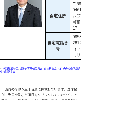
〒680-
0461
自宅住所
八頭郡八頭
町郡家625-
17
0858-72-
自宅電話番
2612
号
（ファクシ
ミリ兼用）
in
八頭郡選挙区
,
総務教育常任委員会
,
自由民主党
,
人口減少社会問題調
査特別委員会
議員の名簿を五十音順に掲載しています。選挙区
別、委員会別など項目をクリックしていただくこと
で絞り込んでご覧いただけます。なお、議員の希望
により、住所、電話、生年月日等を掲載しておりま
す。