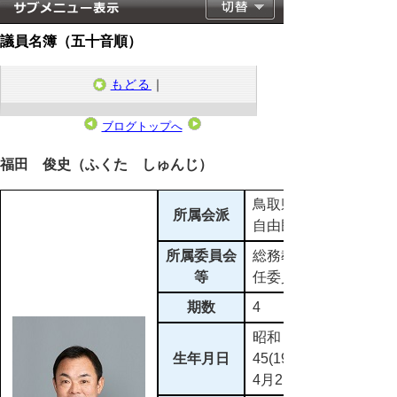
議員名簿（五十音順）
もどる
｜
ブログトップへ
2023年4月30日
福田 俊史（ふくた しゅんじ）
鳥取県議会
所属会派
自由民主党
所属委員会
総務教育常
等
任委員会
期数
4
昭和
生年月日
45(1970)年
4月2日