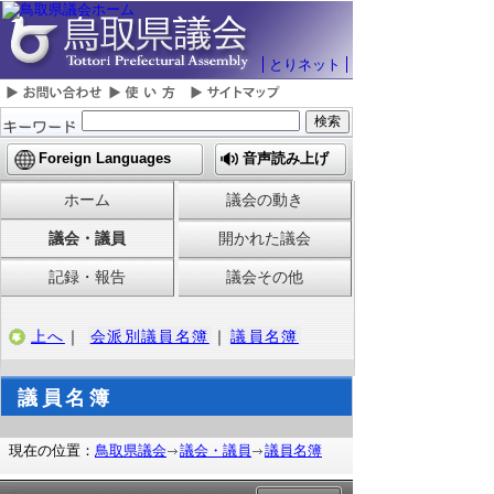
とりネット
Foreign Languages
音声読み上げ
ホーム
議会の動き
議会・議員
開かれた議会
記録・報告
議会その他
上へ
｜
会派別議員名簿
｜
議員名簿
議員名簿
現在の位置：
鳥取県議会
議会・議員
議員名簿