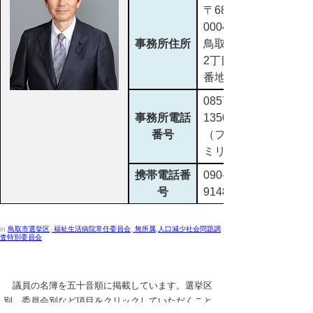
〒680-
0004
事務所住所
鳥取市北園
2丁目223
番地
0857-25-
事務所電話
1350
番号
（ファクシ
ミリ兼用）
携帯電話番
090-7548-
号
9148
in
鳥取市選挙区
,
福祉生活病院常任委員会
,
無所属
,
人口減少社会問題調
査特別委員会
議員の名簿を五十音順に掲載しています。選挙区
別、委員会別など項目をクリックしていただくこと