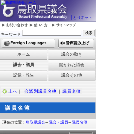
とりネット
Foreign Languages
音声読み上げ
ホーム
議会の動き
議会・議員
開かれた議会
記録・報告
議会その他
上へ
｜
会派別議員名簿
｜
議員名簿
議員名簿
現在の位置：
鳥取県議会
議会・議員
議員名簿