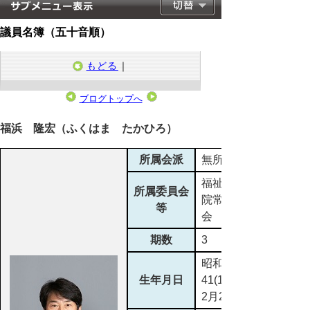
議員名簿（五十音順）
もどる
｜
ブログトップへ
2023年4月30日
福浜 隆宏（ふくはま たかひろ）
所属会派
無所属
福祉生活病
所属委員会
院常任委員
等
会
期数
3
昭和
生年月日
41(1966)年
2月2日