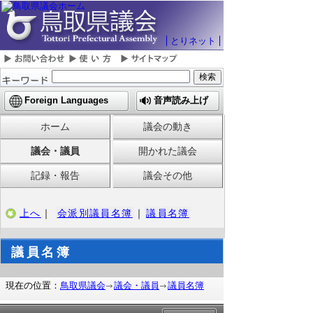
とりネット
Foreign Languages
音声読み上げ
ホーム
議会の動き
議会・議員
開かれた議会
記録・報告
議会その他
上へ
｜
会派別議員名簿
｜
議員名簿
議員名簿
現在の位置：
鳥取県議会
議会・議員
議員名簿