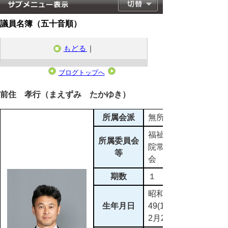
議員名簿（五十音順）
もどる
｜
ブログトップへ
2023年4月30日
前住 孝行（まえずみ たかゆき）
所属会派
無所属
福祉生活病
所属委員会
院常任委員
等
会
期数
１
昭和
生年月日
49(1974)年
2月28日