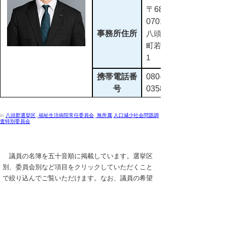
〒680-
0701
事務所住所
八頭郡若桜
町若桜358-
1
携帯電話番
080-8725-
号
0358
in
八頭郡選挙区
,
福祉生活病院常任委員会
,
無所属
,
人口減少社会問題調
査特別委員会
議員の名簿を五十音順に掲載しています。選挙区
別、委員会別など項目をクリックしていただくこと
で絞り込んでご覧いただけます。なお、議員の希望
により、住所、電話、生年月日等を掲載しておりま
す。
議員名簿（令和8年3月16日現在）