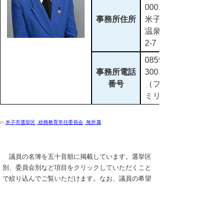
0001
事務所住所
米子市皆生
温泉1丁目
2-7
0859-57-
事務所電話
3001
番号
（ファクシ
ミリ兼用）
in
米子市選挙区
,
総務教育常任委員会
,
無所属
議員の名簿を五十音順に掲載しています。選挙区
別、委員会別など項目をクリックしていただくこと
で絞り込んでご覧いただけます。なお、議員の希望
により、住所、電話、生年月日等を掲載しておりま
す。