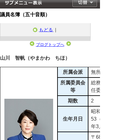
議員名簿（五十音順）
もどる
｜
ブログトップへ
2023年4月30日
山川 智帆（やまかわ ちほ）
所属会派
無所属
所属委員会
総務教育常
等
任委員会
期数
2
昭和
生年月日
53（1978)
年3月3日
〒683-