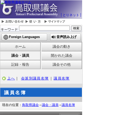
とりネット
Foreign Languages
音声読み上げ
ホーム
議会の動き
議会・議員
開かれた議会
記録・報告
議会その他
上へ
｜
会派別議員名簿
｜
議員名簿
議員名簿
現在の位置：
鳥取県議会
議会・議員
議員名簿