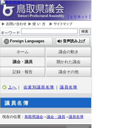
とりネット
Foreign Languages
音声読み上げ
ホーム
議会の動き
議会・議員
開かれた議会
記録・報告
議会その他
上へ
｜
会派別議員名簿
｜
議員名簿
議員名簿
現在の位置：
鳥取県議会
議会・議員
議員名簿