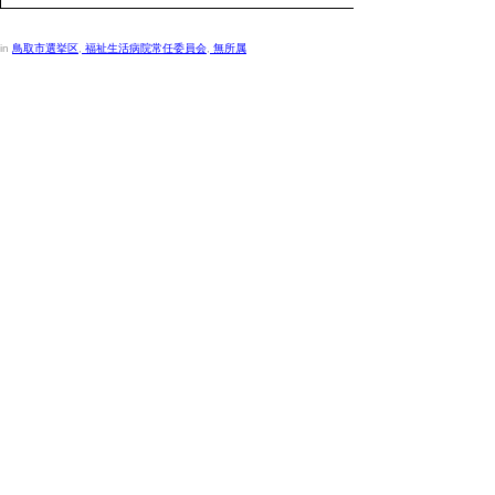
in
鳥取市選挙区
,
福祉生活病院常任委員会
,
無所属
議員の名簿を五十音順に掲載しています。選挙区
別、委員会別など項目をクリックしていただくこと
で絞り込んでご覧いただけます。なお、議員の希望
により、住所、電話、生年月日等を掲載しておりま
す。
議員名簿（令和8年3月16日現在）
(pdf:47KB)
▲ページ上部に戻る
と
個人情報保護
|
リンクについて
|
著作権に
り
ついて
|
アクセシビリティ