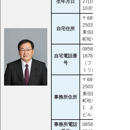
生年月日
27(1952)年
10月5日
〒689-
2503
自宅住所
東伯郡琴浦
町松谷353
0858-55-
自宅電話番
1676
号
（ファクシ
ミリ兼用）
〒689-
2503
東伯郡琴浦
事務所住所
町松谷5-
1 みなと
ビル
事務所電話
0858-55-