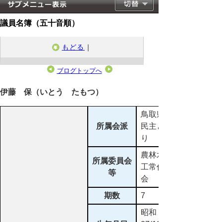
議員名簿（五十音順）
もどる
｜
ブログトップへ
2023年4月30日
伊藤 保（いとう たもつ）
鳥取県議会
所属会派
民主とっと
り
農林水産商
所属委員会
工常任委員
等
会
期数
7
昭和