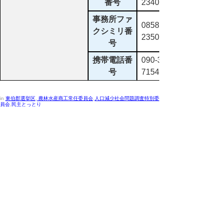
番号
2340
事務所ファ
0858-55-
クシミリ番
2350
号
携帯電話番
090-3638-
号
7154
in
東伯郡選挙区
,
農林水産商工常任委員会
,
人口減少社会問題調査特別委
員会
,
民主とっとり
議員の名簿を五十音順に掲載しています。選挙区
別、委員会別など項目をクリックしていただくこと
で絞り込んでご覧いただけます。なお、議員の希望
により、住所、電話、生年月日等を掲載しておりま
す。
議員名簿（令和8年3月16日現在）
(pdf:47KB)