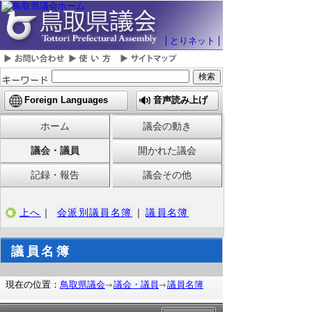
とりネット
Foreign Languages
音声読み上げ
ホーム
議会の動き
議会・議員
開かれた議会
記録・報告
議会その他
上へ
｜
会派別議員名簿
｜
議員名簿
議員名簿
現在の位置：
鳥取県議会
議会・議員
議員名簿