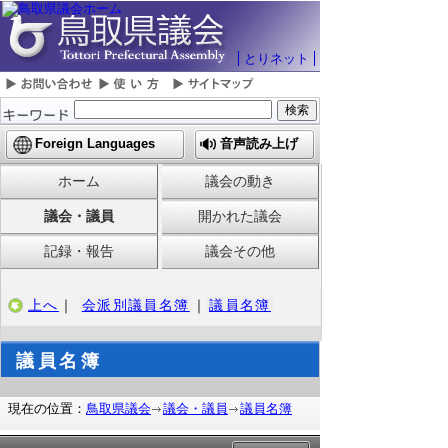
とりネット
Foreign Languages
音声読み上げ
ホーム
議会の動き
議会・議員
開かれた議会
記録・報告
議会その他
上へ
｜
会派別議員名簿
｜
議員名簿
議員名簿
現在の位置：
鳥取県議会
議会・議員
議員名簿