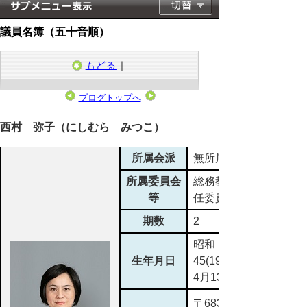
議員名簿（五十音順）
もどる
｜
ブログトップへ
2023年4月30日
西村 弥子（にしむら みつこ）
所属会派
無所属
所属委員会
総務教育常
等
任委員会
期数
2
昭和
生年月日
45(1970)年
4月13日
〒683-