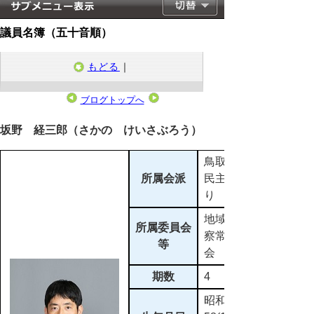
議員名簿（五十音順）
もどる
｜
ブログトップへ
2023年4月30日
坂野 経三郎（さかの けいさぶろう）
鳥取県議会
所属会派
民主とっと
り
地域県土警
所属委員会
察常任委員
等
会
期数
4
昭和