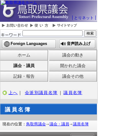
とりネット
Foreign Languages
音声読み上げ
ホーム
議会の動き
議会・議員
開かれた議会
記録・報告
議会その他
上へ
｜
会派別議員名簿
｜
議員名簿
議員名簿
現在の位置：
鳥取県議会
議会・議員
議員名簿