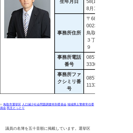
生年月日
58(1983)年
8月12日
〒680-
0023
事務所住所
鳥取市片原
３丁目１１
９
事務所電話
0857-25-
番号
3330
事務所ファ
0857-68-
クシミリ番
1133
号
in
鳥取市選挙区
,
人口減少社会問題調査特別委員会
,
地域県土警察常任委
員会
,
民主とっとり
議員の名簿を五十音順に掲載しています。選挙区