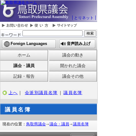
とりネット
Foreign Languages
音声読み上げ
ホーム
議会の動き
議会・議員
開かれた議会
記録・報告
議会その他
上へ
｜
会派別議員名簿
｜
議員名簿
議員名簿
現在の位置：
鳥取県議会
議会・議員
議員名簿