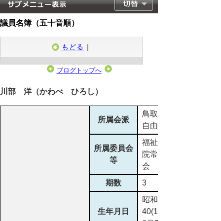
議員名簿（五十音順）
もどる
｜
ブログトップへ
2023年4月30日
川部 洋（かわべ ひろし）
鳥取県議会
所属会派
自由民主党
福祉生活病
所属委員会
院常任委員
等
会
期数
3
昭和
生年月日
40(1965)年