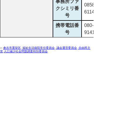
事務所ファ
0858-24-
クシミリ番
6114
号
携帯電話番
080-1928-
号
9141
in
倉吉市選挙区
,
福祉生活病院常任委員会
,
議会運営委員会
,
自由民主
党
,
人口減少社会問題調査特別委員会
議員の名簿を五十音順に掲載しています。選挙区
別、委員会別など項目をクリックしていただくこと
で絞り込んでご覧いただけます。なお、議員の希望
により、住所、電話、生年月日等を掲載しておりま
す。
議員名簿（令和8年3月16日現在）
(pdf:47KB)