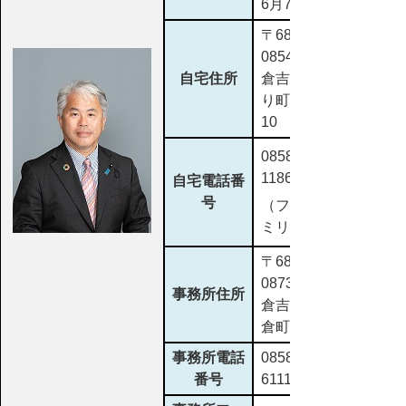
6月7日
〒682-
0854
自宅住所
倉吉市みど
り町3179-
10
0858-23-
1186
自宅電話番
号
（ファクシ
ミリ兼用）
〒682-
0873
事務所住所
倉吉市東岩
倉町2239
事務所電話
0858-24-
番号
6111