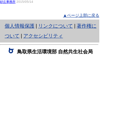
砂丘事務所
2015/05/14
▲ページ上部に戻る
と
個人情報保護
|
リンクについて
|
著作権に
り
ついて
|
アクセシビリティ
ネ
鳥取県生活環境部 自然共生社会局
ッ
自然共生課
住所 〒680-8570
ト
鳥取県鳥取市東町1丁目220
へ
電話
0857-26-7199
ファクシミリ 0857-26-7561
の
E-mail
shizen-kyousei@pref.tottori.lg.jp
「メールでの問い合わせについてお願い」
ドメイン指定受信・拒否などの設定をされてい
る場合は、「@pref.tottori.lg.jp」からの電子メールを
受信可能な設定としてください。
鳥取砂丘レンジャー詰所
住所 〒689-0105