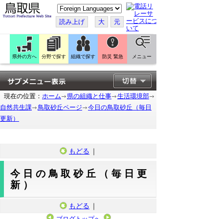
こ
の
ペ
読み上げ
大
元
ー
ジ
を
翻
訳
県外の方へ
分野で探す
組織で探す
防災 緊急
メニュー
す
る
現在の位置：
ホーム
県の組織と仕事
生活環境部
自然共生課
鳥取砂丘ページ
今日の鳥取砂丘（毎日
更新）
もどる
｜
今日の鳥取砂丘（毎日更
新）
もどる
｜
ブログトップへ