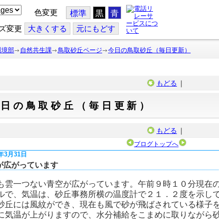
色変更
標準
黒
青
ズ変更
大
きくする
元
にもどす
環境部
自然共生課
鳥取砂丘ページ
今日の鳥取砂丘（毎日更新）
もどる
｜
今日の鳥取砂丘（毎日更新）
もどる
｜
ブログトップへ
5年3月31日
が広がっています
も雲一つない青空が広がっています。午前９時１０分現在
ルで、気温は、砂丘事務所横の温度計で２１．２度を示し
砂丘には風紋ができ、現在も風で砂が飛ばされている様子
に気温が上がりますので、水分補給をこまめに取りながら