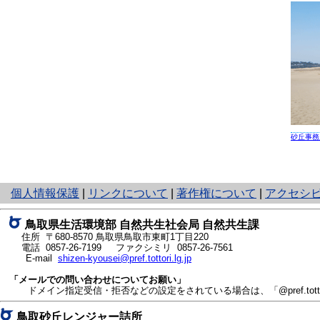
砂丘事務
と
個人情報保護
|
リンクについて
|
著作権について
|
アクセシ
り
ネ
鳥取県生活環境部 自然共生社会局 自然共生課
ッ
住所 〒680-8570
鳥取県鳥取市東町1丁目220
ト
電話
0857-26-7199
ファクシミリ 0857-26-7561
E-mail
shizen-kyousei@pref.tottori.lg.jp
へ
の
「メールでの問い合わせについてお願い」
ドメイン指定受信・拒否などの設定をされている場合は、「@pref.tottor
鳥取砂丘レンジャー詰所