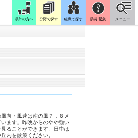
県外の方へ
分野で探す
組織で探す
防災 緊急
メニュー
の風向・風速は南の風７．８メ
ています。昨晩からのやや強い
を見ることができます。日中は
砂丘内を散策ください。