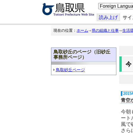
こ
の
ペ
ー
読み上げ
サイ
ジ
を
翻
現在の位置：
ホーム
県の組織と仕事
生活
訳
す
る
鳥取砂丘のページ（旧砂丘
事務所ページ）
鳥取砂丘ページ
201
青空
今朝
ート
風で
さら