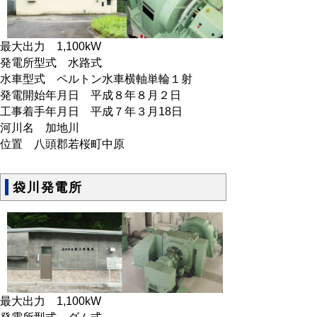
最大出力 1,100kW
発電所型式 水路式
水車型式 ペルトン水車横軸単輪１射
発電開始年月日 平成８年８月２日
工事着手年月日 平成７年３月18日
河川名 加地川
位置 八頭郡若桜町中原
袋川発電所
最大出力 1,100kW