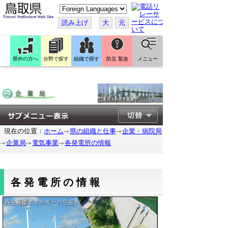
こ
の
ペ
読み上げ
大
元
ー
ジ
を
翻
訳
県外の方へ
分野で探す
組織で探す
防災 緊急
メニュー
す
る
現在の位置：
ホーム
県の組織と仕事
企業・病院局
企業局
電気事業
各発電所の情報
各発電所の情報