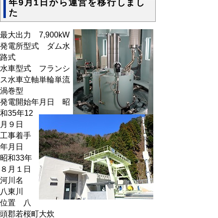
年9月1日から運営を移行しまし
た
最大出力 7,900kW
発電所型式 ダム水
路式
水車型式 フランシ
ス水車立軸単輪単流
渦巻型
発電開始年月日 昭
和35年12
月９日
工事着手
年月日
昭和33年
８月１日
河川名
八東川
位置 八
頭郡若桜町大炊