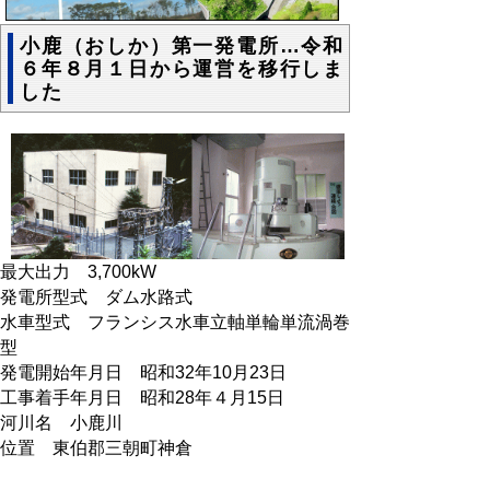
小鹿（おしか）第一発電所…令和
６年８月１日から運営を移行しま
した
最大出力 3,700kW
発電所型式 ダム水路式
水車型式 フランシス水車立軸単輪単流渦巻
型
発電開始年月日 昭和32年10月23日
工事着手年月日 昭和28年４月15日
河川名 小鹿川
位置 東伯郡三朝町神倉