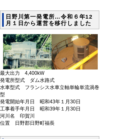
日野川第一発電所…令和６年12
月１日から運営を移行しました
最大出力 4,400kW
発電所型式 ダム水路式
水車型式 フランシス水車立軸単輪単流渦巻
型
発電開始年月日 昭和43年１月30日
工事着手年月日 昭和39年１月30日
河川名 印賀川
位置 日野郡日野町福長