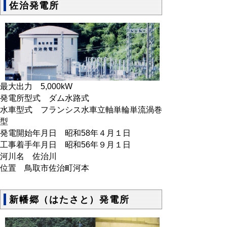
佐治発電所
最大出力 5,000kW
発電所型式 ダム水路式
水車型式 フランシス水車立軸単輪単流渦巻
型
発電開始年月日 昭和58年４月１日
工事着手年月日 昭和56年９月１日
河川名 佐治川
位置 鳥取市佐治町河本
新幡郷（はたさと）発電所