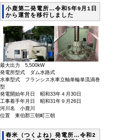
小鹿第二発電所…令和5年9月1日
から運営を移行しました
最大出力 5,500kW
発電所型式 ダム水路式
水車型式 フランシス水車立軸単輪単流渦巻
型
発電開始年月日 昭和33年４月30日
工事着手年月日 昭和31年９月26日
河川名 小鹿川
位置 東伯郡三朝町三朝
舂米（つくよね）発電所…令和2