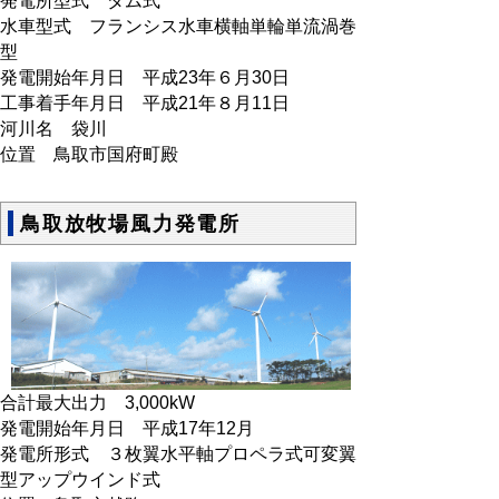
発電所型式 ダム式
水車型式 フランシス水車横軸単輪単流渦巻
型
発電開始年月日 平成23年６月30日
工事着手年月日 平成21年８月11日
河川名 袋川
位置 鳥取市国府町殿
鳥取放牧場風力発電所
合計最大出力 3,000kW
発電開始年月日 平成17年12月
発電所形式 ３枚翼水平軸プロペラ式可変翼
型アップウインド式