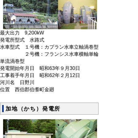
最大出力 9,200kW
発電所型式 水路式
水車型式 １号機：カプラン水車立軸渦巻型
２号機：フランシス水車横軸単輪
単流渦巻型
発電開始年月日 昭和63年９月30日
工事着手年月日 昭和62年２月12日
河川名 日野川
位置 西伯郡伯耆町金廻
加地（かち）発電所