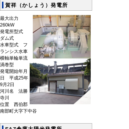
賀祥（かしょう）発電所
最大出力
260kW
発電所型式
ダム式
水車型式 フ
ランシス水車
横軸単輪単流
渦巻型
発電開始年月
日 平成25年
9月2日
河川名 法勝
寺川
位置 西伯郡
南部町大字下中谷
FAZ倉庫太陽光発電所