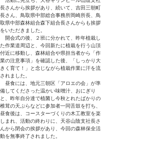
活動に先立ち、天谷キリンビール山陰支社
長さんから挨拶があり、続いて、吉田三朝町
長さん、鳥取県中部総合事務所岡崎所長、鳥
取県中部森林組合森下組合長さんからも挨拶
をいただきました。
開会式の後、２班に分かれて、昨年植栽し
た作業道周辺と、今回新たに植栽を行う山頂
付近に移動し、森林組合や県担当者から「作
業の注意事項」を確認した後、「しっかり大
きく育て！」と念じながら植栽作業に汗を流
されました。
昼食には、地元三朝区「アロエの会」が準
備してくださった温かい味噌汁、おにぎり
と、昨年自分達で植菌し今秋とれたばかりの
椎茸の天ぷらなどに参加者一同舌鼓を打ち、
昼食後は、コースターづくりの木工教室を楽
しまれ、活動の終わりに、天谷山陰支社長さ
んから閉会の挨拶があり、今回の森林保全活
動を無事終了されました。