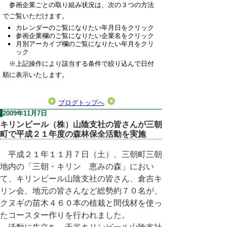
参画企業ごとの取り組み状況は、次の３つの方法
でご覧いただけます。
カレンダーのご覧になりたい年月日をクリック
参画企業欄のご覧になりたい企業名をクリック
月別アーカイブ欄のご覧になりたい年月をクリ
ック
※上記操作により該当する条件で絞り込んで日付
順に表示いたします。
ブログトップへ
2009年11月7日
キリンビール（株）山陰支社の皆さんが三朝
町で平成２１年度の森林保全活動を実施
平成２１年１１月７日（土）、三朝町三朝
地内の「三朝・キリン 恵みの森」におい
て、キリンビール山陰支社の皆さん、倉吉キ
リン会、地元の皆さんなど総勢約７０名が、
クヌギの苗木４６０本の植栽と間伐材を使っ
たコースター作りを行われました。