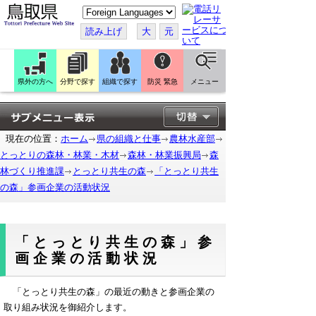
こ
の
ペ
読み上げ
大
元
ー
ジ
を
翻
訳
県外の方へ
分野で探す
組織で探す
防災 緊急
メニュー
す
る
現在の位置：
ホーム
県の組織と仕事
農林水産部
とっとりの森林・林業・木材
森林・林業振興局
森
林づくり推進課
とっとり共生の森
「とっとり共生
の森」参画企業の活動状況
「とっとり共生の森」参
画企業の活動状況
「とっとり共生の森」の最近の動きと参画企業の
取り組み状況を御紹介します。