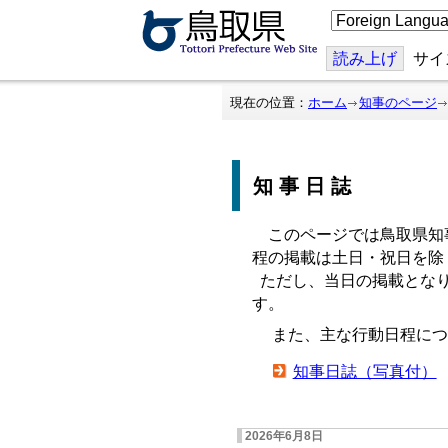
こ
の
ペ
ー
読み上げ
サイ
ジ
を
翻
現在の位置：
ホーム
知事のページ
訳
す
る
知事日誌
このページでは鳥取県知
程の掲載は土日・祝日を除
ただし、当日の掲載となり
す。
また、主な行動日程につ
知事日誌（写真付）
2026年6月8日