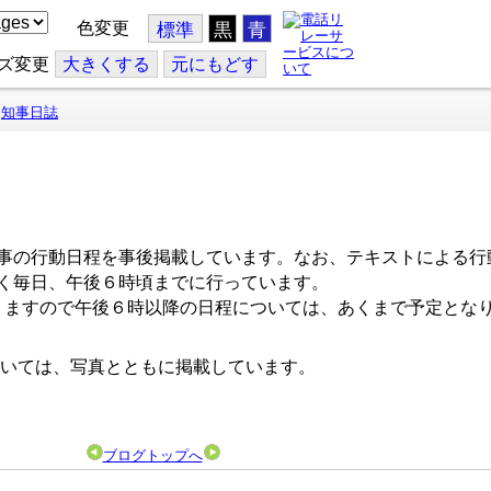
色変更
標準
黒
青
ズ変更
大
きくする
元
にもどす
知事日誌
事の行動日程を事後掲載しています。なお、テキストによる行
く毎日、午後６時頃までに行っています。
ますので午後６時以降の日程については、あくまで予定とな
いては、写真とともに掲載しています。
ブログトップへ