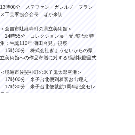
13時00分 ステファン・ガレルノ フラン
ス工芸家協会会長 ほか来訪
＜倉吉市駄経寺町の県立美術館＞
14時55分 コレクション展「受贈記念 特
集：生誕110年 濵田台兒」視察
15時30分 株式会社ぎょうせいからの県
立美術館への作品寄贈に対する感謝状贈呈式
＜境港市佐斐神町の米子鬼太郎空港＞
17時00分 米子台北便到着客お出迎え
17時30分 米子台北便就航1周年記念セレ
モニー
19時00分 米子台北便就航1周年記念歓迎夕
食会
（米子市久米町のANAクラウン
プラザホテル米子）