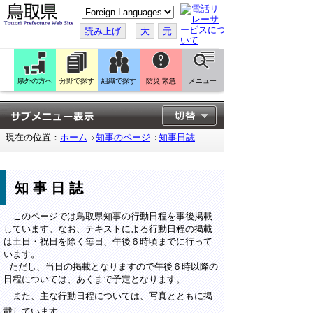
こ
の
ペ
読み上げ
大
元
ー
ジ
を
翻
訳
県外の方へ
分野で探す
組織で探す
防災 緊急
メニュー
す
る
現在の位置：
ホーム
知事のページ
知事日誌
知事日誌
このページでは鳥取県知事の行動日程を事後掲載
しています。なお、テキストによる行動日程の掲載
は土日・祝日を除く毎日、午後６時頃までに行って
います。
ただし、当日の掲載となりますので午後６時以降の
日程については、あくまで予定となります。
また、主な行動日程については、写真とともに掲
載しています。